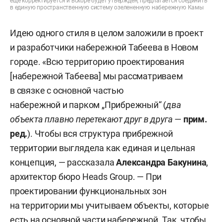
еще корректируется и вскоре будет утвержден, предлагается соединить
в единую пространственную систему озелененную набережную Камы
Идею одного стиля в целом заложили в проект
и разработчики набережной Табеева в Новом
городе. «Всю территорию проектирования
[набережной Табеева] мы рассматриваем
в связке с основной частью
набережной и парком „Прибрежный“ (
два
объекта плавно перетекают друг в друга
—
прим.
ред.
). Чтобы вся структура прибрежной
территории выглядела как единая и цельная
концепция, — рассказала
Александра Бакунина
,
архитектор бюро Heads Group. — При
проектировании функциональных зон
на территории мы учитываем объекты, которые
есть на основной части набережной. Так, чтобы