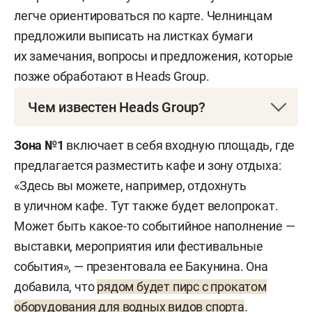
легче ориентироваться по карте. Челнинцам
предложили выписать на листках бумаги
их замечания, вопросы и предложения, которые
позже обработают в Heads Group.
Чем известен Heads Group?
Бюро работает с 2017-го. В последние четыре
Зона №1
включает в себя входную площадь, где
года компания активно занимается
предлагается разместить кафе и зону отдыха:
общественными пространствами Татарстана.
«Здесь вы можете, например, отдохнуть
На счету Heads Group 7 реализованных проектов
в уличном кафе. Тут также будет велопрокат.
парков, еще три парка сейчас в стадии
Может быть какое-то событийное наполнение —
строительства. В их копилке, к примеру,
выставки, мероприятия или фестивальные
разработка проекта обустройства парка
события», — презентовала ее Бакунина. Она
«Молодежный» в Заинске, спортивный кластер
добавила, что
рядом будет пирс с прокатом
каскадов прудов Лениногорска и пр. Самый
оборудования для водных видов спорта
.