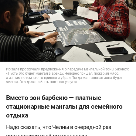
Из зала прозвучали предложения о передаче мангальной зоны бизнесу:
«Пусть это будет мангал в аренду. Человек пришел, пожарил мясо,
а за ним потом кто-то пришел и убрал. Тогда мангальная зона будет
чистая. Это должна быть платная услуга»
Вместо зон барбекю — платные
стационарные мангалы для семейного
отдыха
Надо сказать, что Челны в очередной раз
подтвердили свой статус города