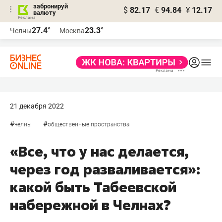
забронируй
$
82.17
€
94.84
¥
12.17
валюту
27.4°
23.3°
Челны
Москва
21 декабря 2022
#
#
челны
общественные пространства
«Все, что у нас делается,
через год разваливается»:
какой быть Табеевской
набережной в Челнах?