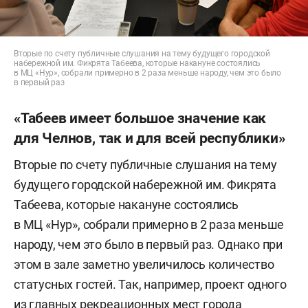
Вторые по счету публичные слушания на тему будущего городской
набережной им. Фикрята Табеева, которые накануне состоялись
в МЦ «Нур», собрали примерно в 2 раза меньше народу, чем это было
в первый раз
«Табеев имеет большое значение как
для Челнов, так и для всей республики»
Вторые по счету публичные слушания на тему
будущего городской набережной им. Фикрята
Табеева, которые накануне состоялись
в МЦ «Нур», собрали примерно в 2 раза меньше
народу, чем это было в первый раз. Однако при
этом в зале заметно увеличилось количество
статусных гостей. Так, например, проект одного
из главных рекреационных мест города