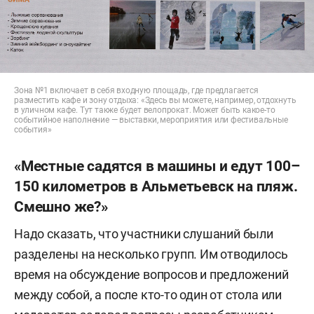
Зона №1 включает в себя входную площадь, где предлагается
разместить кафе и зону отдыха: «Здесь вы можете, например, отдохнуть
в уличном кафе. Тут также будет велопрокат. Может быть какое-то
событийное наполнение — выставки, мероприятия или фестивальные
события»
«Местные садятся в машины и едут 100–
150 километров в Альметьевск на пляж.
Смешно же?»
Надо сказать, что участники слушаний были
разделены на несколько групп. Им отводилось
время на обсуждение вопросов и предложений
между собой, а после кто-то один от стола или