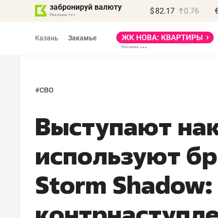
забронируй валюту
$
82.17
0.76
Казань
Закамье
сво
#
Выступают на
Василь Мазитов
МАРТ
используют бр
«Не зная местных
правил, бизнес может
Storm Shadow:
потерять минимум
полгода»
контрнаступл
Как бизнесу выйти на зарубежные