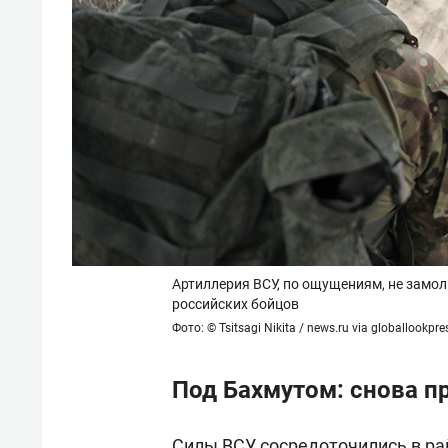
Артиллерия ВСУ, по ощущениям, не замол
российских бойцов
Фото: © Tsitsagi Nikita / news.ru via globallookpr
Под Бахмутом: снова п
Силы ВСУ сосредоточились в р