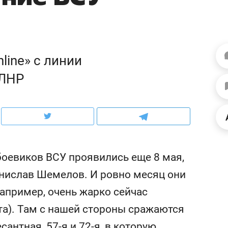
ов и
о трехкратном росте цен, дотошных
школьной формы о конт
клиентах и чудных запросах мастеров
налогах и развитии без 
ine» с линии
 ЛНР
оевиков ВСУ проявились еще 8 мая,
анислав Шемелов. И ровно месяц они
ндуем
Рекомендуем
апример, очень жарко сейчас
терапевт «Фороса»:
Дизайнер-прораб Ната
а). Там с нашей стороны сражаются
кторский невроз» –
Наседкина: «Ремонт вм
человек не считает
с мебелью за 2 миллион
сантная, 57-я и 72-я, в которую