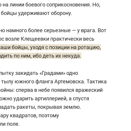
на линии боевого соприкосновения. Но,
ие бойцы удерживают оборону.
но намного более серьезные — у врага. Вот
лос возле Клещеевки практически весь
наши бойцы, уходя с позиции на ротацию,
дить по ним, ибо деть их некуда.
пытку закидать «Градами» одно
в тылу южного фланга Артемовска. Тактика
войны: сперва в небе появился вражеский
ожно ударить артиллерией, а спустя
 падать ракеты, покрывая землю.
ару квадратов, поэтому
ли поле.