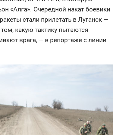
сверхнагрузку
для меня это челлендж
ьон «Алга». Очередной накат боевики
сом»
ракеты стали прилетать в Луганск —
О том, какую тактику пытаются
вают врага, — в репортаже с линии