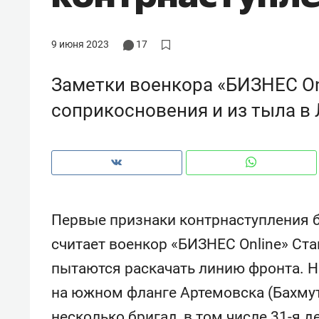
рынки, почему надо знать аксакал
чем интересен Оман?
9 июня 2023
17
Заметки военкора «БИЗНЕС Onl
соприкосновения и из тыла в
Первые признаки контрнаступления б
считает военкор «БИЗНЕС Online» Ст
Рекомендуем
Рекоме
пытаются раскачать линию фронта. Н
Оставить шум за волной: как
Психо
на южном фланге Артемовска (Бахмут
строят тишину в казанском
«Дире
ЖК «Заря»
когда 
несколько бригад, в том числе 31-я де