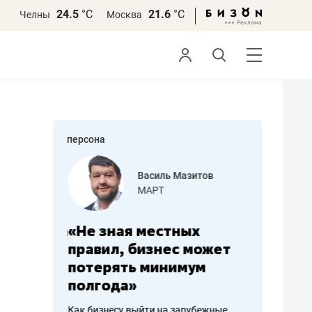
24.5
°С
21.6
°С
Челны
Москва
персона
еменова
Василь Мазитов
»
МАРТ
а: работа
«Не зная местных
«Мне лу
ечься
правил, бизнес может
не зара
вствовать
потерять минимум
чем пот
полгода»
репутац
пошиву
Как бизнесу выйти на зарубежные
Владелец от