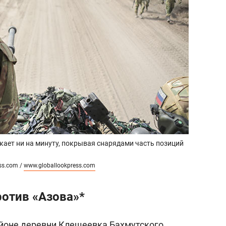
кает ни на минуту, покрывая снарядами часть позиций
ess.com /
www.globallookpress.com
ротив «Азова»*
айоне деревни Клещеевка Бахмутского