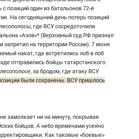
 с позиций один из батальонов 72-й
гие. На сегодняшний день потерь позиций
 лесополосы, где ВСУ сосредоточили
альона «Азов»* (Верховный суд РФ признал
 запретил на территории России). 7 июня
емый накат, где встретились лоб в лоб
гаде отправились бойцы татарстанского
лесополосе, за бродом, где атаку ВСУ
 позиции были сохранены. ВСУ пришлось
не замолкает ни на минуту, покрывая
йских бойцов. А небо временами усеяно
орректировщики. Как таковые «боевые»