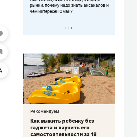
рафакте,
рынки, почему надо знать аксакалов и
о трехкратно
кредитов
чем интересен Оман?
клиентах и ч
Рекомендуем
Рекоме
лья
Как выжить ребенку без
Салих
есте
гаджета и научить его
«Если
а –
самостоятельности за 18
с мин