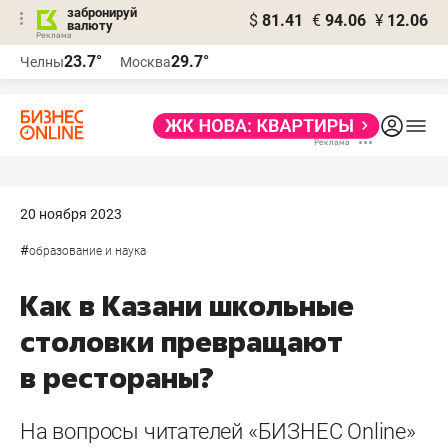
забронируй
$
81.41
€
94.06
¥
12.06
валюту
23.7°
29.7°
Челны
Москва
20 ноября 2023
#
образование и наука
Как в Казани школьные
столовки превращают
в рестораны?
На вопросы читателей «БИЗНЕС Online»