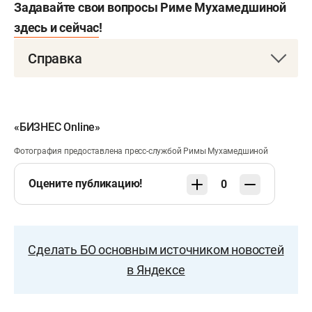
Задавайте свои вопросы Риме Мухамедшиной
здесь и сейчас
!
Справка
Мухамедшина Рима Жамиловна
родилась 8
марта 1971 года в поселке Нижняя Мактама
Альметьевского района ТАССР. Окончила
«БИЗНЕС Online»
Казанский финансово-экономический институт
Фотография предоставлена пресс-службой Римы Мухамедшиной
по специальности «бухгалтерский учет, контроль
Оцените публикацию!
0
и анализ ХД» (1992), Казанский государственный
университет по специальности «финансовый
менеджмент» (2006), прошла президентскую
программу подготовки управленческих кадров.
Сделать БО основным источником новостей
Заслуженный экономист РТ (2013).
в Яндексе
1992–1996 — бухгалтер аппарата главы