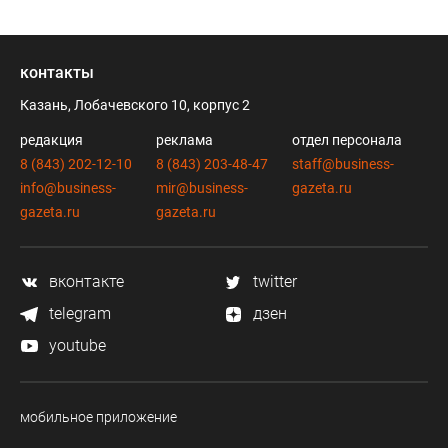
С 20 сентября 2018 года — генеральный
директор АО «Департамент продовольствия и
контакты
социального питания города Казани».
Казань, Лобачевского 10, корпус 2
редакция
реклама
отдел персонала
2020–2022 — депутат Казанской городской
8 (843) 202-12-10
8 (843) 203-48-47
staff@business-
Думы.
info@business-
mir@business-
gazeta.ru
gazeta.ru
gazeta.ru
С 2022 года — депутат Государственного совета
РТ.
вконтакте
twitter
telegram
дзен
youtube
мобильное приложение