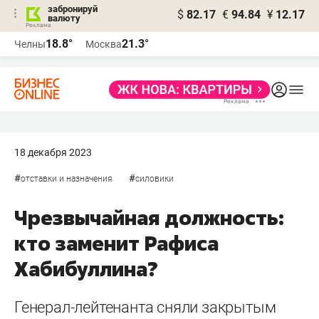
забронируй
$
82.17
€
94.84
¥
12.17
валюту
18.8°
21.3°
Челны
Москва
18 декабря 2023
#
#
отставки и назначения
силовики
Чрезвычайная должность:
кто заменит Рафиса
Хабибуллина?
Генерал-лейтенанта сняли закрытым