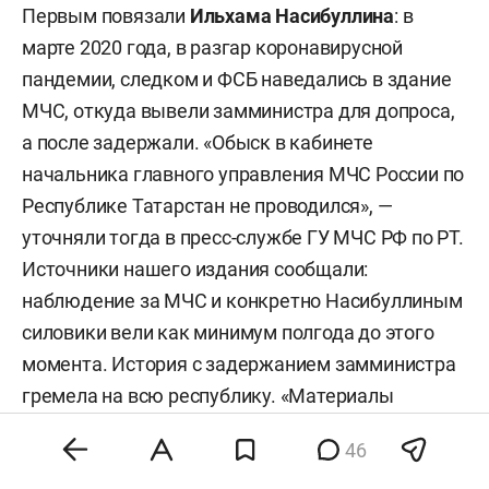
Первым повязали
Ильхама Насибуллина
: в
по соответствующим городам и т. д.
марте 2020 года, в разгар коронавирусной
пандемии, следком и ФСБ наведались в здание
МЧС, откуда вывели замминистра для допроса,
а после задержали. «Обыск в кабинете
начальника главного управления МЧС России по
Республике Татарстан не проводился», —
уточняли тогда в пресс-службе ГУ МЧС РФ по РТ.
Источники нашего издания сообщали:
наблюдение за МЧС и конкретно Насибуллиным
силовики вели как минимум полгода до этого
момента. История с задержанием замминистра
гремела на всю республику. «Материалы
проверки (я не знаю, совпадение это или нет,
46
может, меня они ждали) поступили в день моего