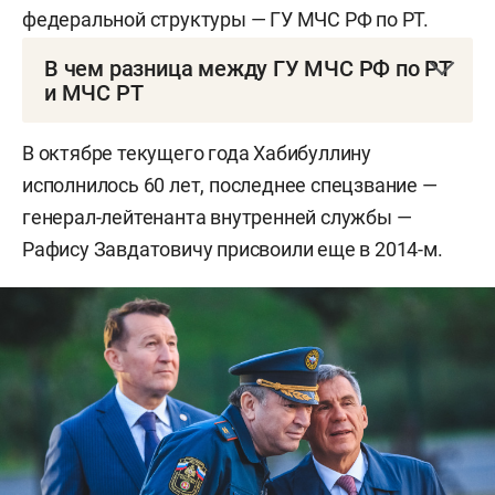
федеральной структуры — ГУ МЧС РФ по РТ.
В чем разница между ГУ МЧС РФ по РТ
и МЧС РТ
МЧС Татарстана — республиканская структура.
В октябре текущего года Хабибуллину
ГУ МЧС РФ по РТ — федеральная (это
исполнилось 60 лет, последнее спецзвание —
территориальный орган МЧС России). У них
генерал-лейтенанта внутренней службы —
схожие задачи, но разные полномочия,
Рафису Завдатовичу присвоили еще в 2014-м.
структура и финансирование.
В 1995 году в Татарстане постановлением
Госсовета РТ создали госкомитет РТ по ЧС, а в
1996-м переименовали его в МЧС РТ. Полное
название — министерство по делам
гражданской обороны и чрезвычайным
ситуациям Республики Татарстан (МЧС РТ) —