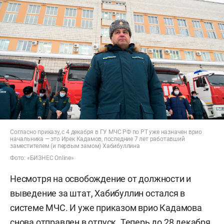
Согласно приказу, с 4 декабря в ГУ МЧС РФ по РТ уже назначен врио
начальника — это Ирек Кадамов, последние 7 лет работавший
заместителем (и первым замом) Хабибуллина
Фото: «БИЗНЕС Online»
Несмотря на освобождение от должности и
выведение за штат, Хабибуллин остался в
системе МЧС. И уже приказом врио Кадамова
снова отправлен в отпуск. Теперь до 28 декабря.