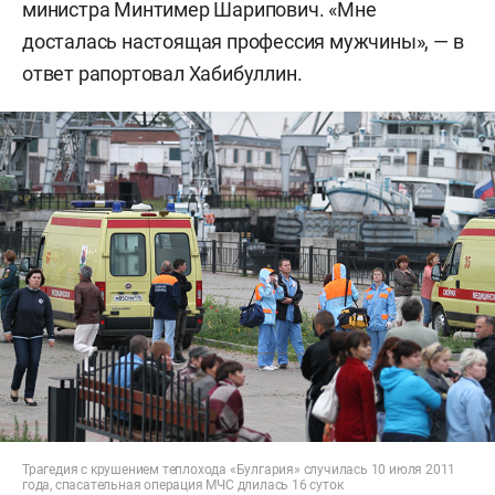
министра Минтимер Шарипович. «Мне
досталась настоящая профессия мужчины», — в
ответ рапортовал Хабибуллин.
Трагедия с крушением теплохода «Булгария» случилась 10 июля 2011
года, спасательная операция МЧС длилась 16 суток