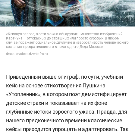
«Кликнув запрос, в сети можно обнаружить множество изображений
Карачуна — от ужасных до страшных или просто суровых. В любом
случае поражает социальное двуличие и изворотливость человеческого
сознания, превратившие его в новогоднего Деда Мороза»
Фото:
avatars.dzeninfra.ru
Приведенный выше эпиграф, по сути, учебный
кейс на основе стихотворения Пушкина
«Утопленник», в котором поэт демистифицирует
детские страхи и показывает на их фоне
глубинные истоки взрослого ужаса. Правда, для
нашего предконечного времени классические
кейсы приходится упрощать и адаптировать. Так