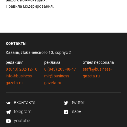
вашего комментария.
Правила модерирования
.
контакты
Казань, Лобачевского 10, корпус 2
редакция
реклама
отдел персонала
8 (843) 202-12-10
8 (843) 203-48-47
staff@business-
info@business-
mir@business-
gazeta.ru
gazeta.ru
gazeta.ru
вконтакте
twitter
telegram
дзен
youtube