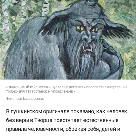
«Знаменитый кейс Тукая «Шурале» о ловушках восприятия актуален не
только для татарстанских управленцев»
Фото:
cdn.basicdecor.ru
В пушкинском оригинале показано, как человек
без веры в Творца преступает естественные
правила человечности, обрекая себя, детей и