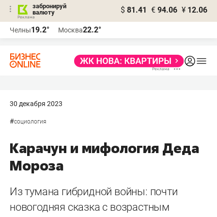
забронируй
$
81.41
€
94.06
¥
12.06
валюту
19.2°
22.2°
Челны
Москва
30 декабря 2023
#
социология
Карачун и мифология Деда
Мороза
Из тумана гибридной войны: почти
новогодняя сказка с возрастным