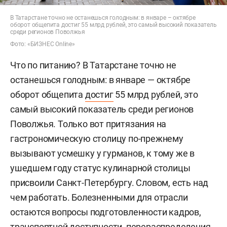
В Татарстане точно не останешься голодным: в январе – октябре
оборот общепита достиг 55 млрд рублей, это самый высокий показатель
среди регионов Поволжья
Фото: «БИЗНЕС Online»
Что по питанию? В Татарстане точно не
останешься голодным: в январе — октябре
оборот общепита
достиг
55 млрд рублей, это
самый высокий показатель среди регионов
Поволжья. Только вот притязания на
гастрономическую столицу по-прежнему
вызывают усмешку у гурманов, к тому же в
ушедшем году статус кулинарной столицы
присвоили Санкт-Петербургу. Словом, есть над
чем работать. Болезненными для отрасли
остаются вопросы подготовленности кадров,
транспортной доступности, перераспределения