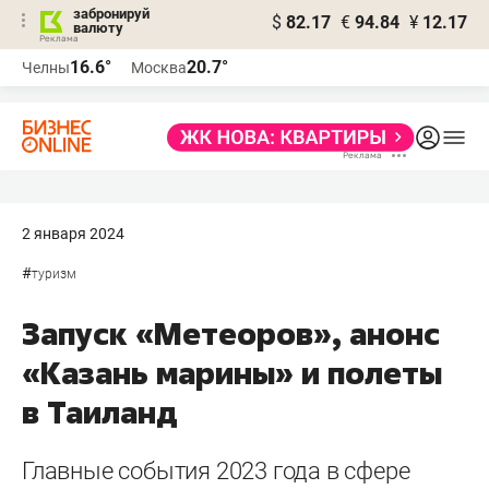
забронируй
$
82.17
€
94.84
¥
12.17
валюту
16.6°
20.7°
Челны
Москва
2 января 2024
#
туризм
Запуск «Метеоров», анонс
«Казань марины» и полеты
в Таиланд
Главные события 2023 года в сфере