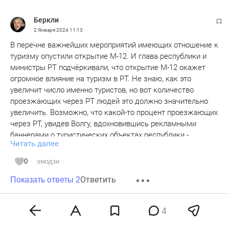
Беркли
2 Января 2024
11:13
В перечне важнейших мероприятий имеющих отношение к
туризму опустили открытие М-12. И глава республики и
министры РТ подчёркивали, что открытие М-12 окажет
огромное влияние на туризм в РТ. Не знаю, как это
увеличит число именно туристов, но вот количество
проезжающих через РТ людей это должно значительно
увеличить. Возможно, что какой-то процент проезжающих
через РТ, увидев Волгу, вдохновившись рекламными
баннерами о туристических объектах республики -
Читать далее
действительно станут именно туристами. Даже если кто-
то из проезжающих переночует в мотели на территории
0
эмодзи
республики - их, в чём-то можно назвать "туристами".
Ответить
Показать ответы 2
Мне кажется, что М-12 нужно будет чуть доработать в
части туристической составляющей - например на
4
пересечении М-12 и Волги каким-то образом нужно
Саид Казанский
сделать смотровую площадку, а желательно и гостиницу.
2 Января 2024
13:36