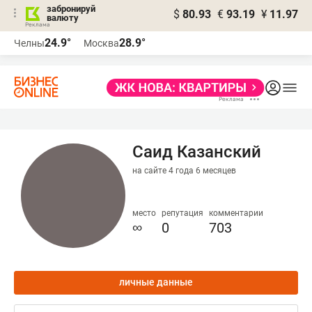
забронируй
$
80.93
€
93.19
¥
11.97
валюту
24.9°
28.9°
Челны
Москва
Саид Казанский
на сайте 4 года 6 месяцев
место
репутация
комментарии
∞
0
703
личные данные