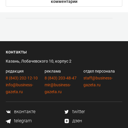
комментарии
контакты
Казань, Лобачевского 10, корпус 2
редакция
реклама
отдел персонала
8 (843) 202-12-10
8 (843) 203-48-47
staff@business-
info@business-
mir@business-
gazeta.ru
gazeta.ru
gazeta.ru
вконтакте
twitter
telegram
дзен