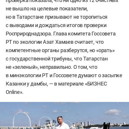
проверка показала, что ни одно из 12 очистных
не вышло на целевые показатели,
но в Татарстане призывают не торопиться
с выводами и дождаться итогов проверки
Росприроднадзора. Глава комитета Госсовета
РТ по экологии Азат Хамаев считает, что
компетентные органы разберутся, но «орать»
с государственной трибуны, что Татарстан
не «зеленый», неправильно. О том, что
в минэкологии РТ и Госсовете думают о засыпке
Казанки у дамбы, — в материале «БИЗНЕС
Online».