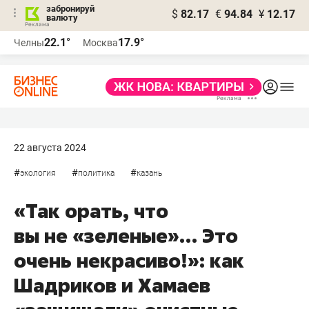
забронируй
$
82.17
€
94.84
¥
12.17
валюту
22.1°
17.9°
Челны
Москва
22 августа 2024
#
#
#
экология
политика
казань
«Так орать, что
вы не «зеленые»… Это
очень некрасиво!»: как
Шадриков и Хамаев