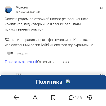
Моисей
22 Августа 2024
17:49
Совсем рядом со стройкой нового рекреационного
комплекса, под который на Казанке засыпали
искусственный участок
БО, пишите правильно, это фактически не Казанка, а
исскуственный залив Куйбышевского водохранилища.
0
эмодзи
Ответить
Показать ответы 4
778
22 Августа 2024
17:53
Политика
Сергей Никитин - это гвардия Татарстана!
0
эмодзи
156
Ответить