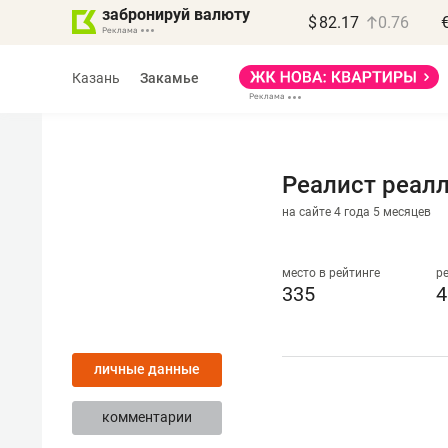
забронируй валюту
$
82.17
0.76
Казань
Закамье
Реалист реал
на сайте 4 года 5 месяцев
Василь Мазитов
МАРТ
место в рейтинге
р
335
4
«Не зная местных
правил, бизнес может
личные данные
потерять минимум
полгода»
комментарии
Как бизнесу выйти на зарубежные