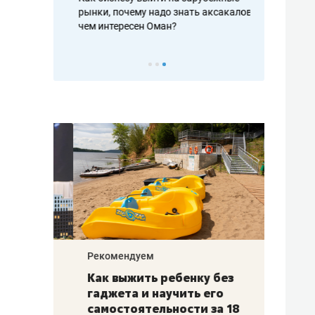
рафакте,
рынки, почему надо знать аксакалов и
о трехкратно
кредитов
чем интересен Оман?
клиентах и ч
Рекомендуем
Рекоме
лья
Как выжить ребенку без
Салих
есте
гаджета и научить его
«Если
а –
самостоятельности за 18
с мин