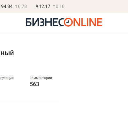
€
94.84
0.78
¥
12.17
0.10
лный
Роман Ободец
Дарья С
«Готовые решения»
«Бросско
епутация
комментарии
563
«Мне лучше
«Мама говорил
не заработать вообще,
помогает отвл
чем потерять
от болезни, чу
репутацию»
себя живой»
Владелец отделочной фирмы
Наследница бизнеса по 