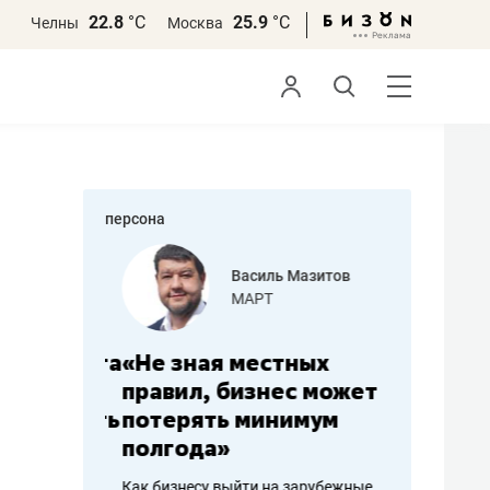
22.8
°С
25.9
°С
Челны
Москва
персона
еменова
Василь Мазитов
»
МАРТ
а: работа
«Не зная местных
«Мне лу
ечься
правил, бизнес может
не зара
вствовать
потерять минимум
чем пот
полгода»
репутац
пошиву
Как бизнесу выйти на зарубежные
Владелец от