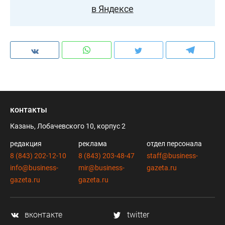
в Яндексе
контакты
Казань, Лобачевского 10, корпус 2
редакция
реклама
отдел персонала
8 (843) 202-12-10
8 (843) 203-48-47
staff@business-
info@business-
mir@business-
gazeta.ru
gazeta.ru
gazeta.ru
вконтакте
twitter