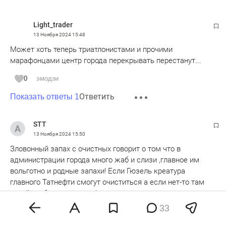
Light_trader
13 Ноября 2024
15:48
Может хоть теперь триатлонистами и прочими
марафонцами центр города перекрывать перестанут...
0
эмодзи
Ответить
Показать ответы 1
STT
13 Ноября 2024
15:50
Зловонный запах с очистных говорит о том что в
администрации города много жаб и слизи ,главное им
вольготно и родные запахи! Если Гюзель креатура
главного Татнефти смогут очиститься а если нет-то там
такой клубок, террариум!
33
0
эмодзи