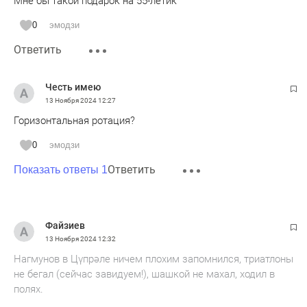
Мне бы такой подарок на 55-летик
0
эмодзи
Ответить
Честь имею
13 Ноября 2024
12:27
Горизонтальная ротация?
0
эмодзи
Ответить
Показать ответы 1
Файзиев
13 Ноября 2024
12:32
Нагмунов в Цүпрәле ничем плохим запомнился, триатлоны
не бегал (сейчас завидуем!), шашкой не махал, ходил в
полях.