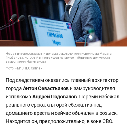
Не раз интересовались и делами руководителя исполкома Марата
Гирфанова, который в итоге ушел на менее публичную должность
заместителя Нагуманова
Фото: «БИЗНЕС Online»
Под следствием оказались главный архитектор
города
Антон Севастьянов
и замруководителя
исполкома
Андрей Подовалов
. Первый избежал
реального срока, а второй сбежал из-под
домашнего ареста и сейчас объявлен в розыск.
Находится он, предположительно, в зоне СВО.