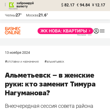
забронируй
$
82.17
€
94.84
¥
12.17
валюту
27°
21.6°
Челны
Москва
13 ноября 2024
#
#
отставки и назначения
альметьевск
Альметьевск – в женские
руки: кто заменит Тимура
Нагуманова?
Внеочередная сессия совета района