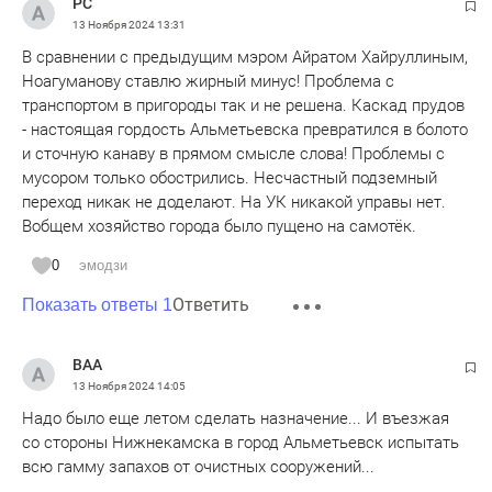
РС
13 Ноября 2024
13:31
В сравнении с предыдущим мэром Айратом Хайруллиным,
Ноагуманову ставлю жирный минус! Проблема с
транспортом в пригороды так и не решена. Каскад прудов
- настоящая гордость Альметьевска превратился в болото
и сточную канаву в прямом смысле слова! Проблемы с
мусором только обострились. Несчастный подземный
переход никак не доделают. На УК никакой управы нет.
Вобщем хозяйство города было пущено на самотёк.
0
эмодзи
Ответить
Показать ответы 1
BAA
13 Ноября 2024
14:05
Надо было еще летом сделать назначение... И въезжая
со стороны Нижнекамска в город Альметьевск испытать
всю гамму запахов от очистных сооружений...