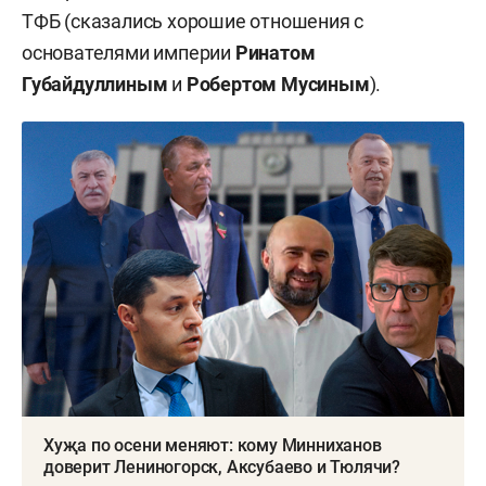
ТФБ (сказались хорошие отношения с
основателями империи
Ринатом
Губайдуллиным
и
Робертом Мусиным
).
Хуҗа по осени меняют: кому Минниханов
доверит Лениногорск, Аксубаево и Тюлячи?