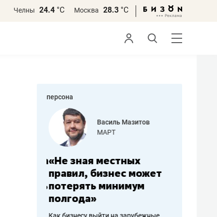
24.4
°С
28.3
°С
Челны
Москва
персона
еменова
Василь Мазитов
»
МАРТ
а: работа
«Не зная местных
«Мне лу
ечься
правил, бизнес может
не зара
вствовать
потерять минимум
чем пот
полгода»
репутац
пошиву
Как бизнесу выйти на зарубежные
Владелец от