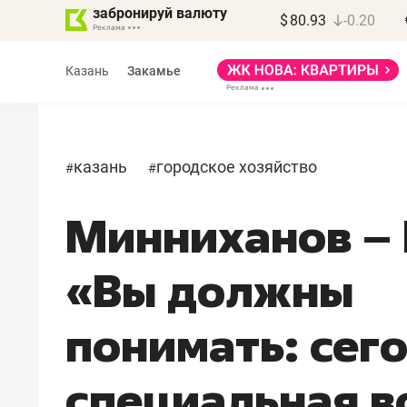
забронируй валюту
$
80.93
-0.20
Казань
Закамье
казань
городское хозяйство
#
#
Минниханов – 
Василь Мазитов
МАРТ
«Вы должны
«Не зная местных
правил, бизнес может
понимать: сег
потерять минимум
полгода»
специальная в
Как бизнесу выйти на зарубежные