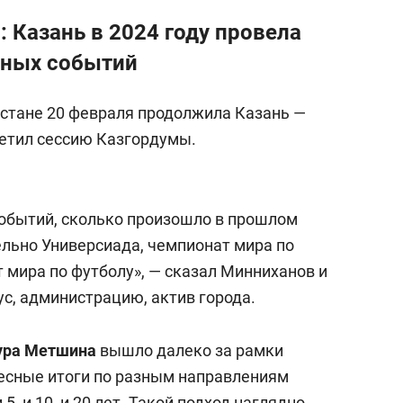
: Казань в 2024 году провела
дных событий
рстане 20 февраля продолжила Казань —
етил сессию Казгордумы.
 событий, сколько произошло в прошлом
ельно Универсиада, чемпионат мира по
т мира по футболу», — сказал Минниханов и
с, администрацию, актив города.
ура Метшина
вышло далеко за рамки
ресные итоги по разным направлениям
5, и 10, и 20 лет. Такой подход наглядно