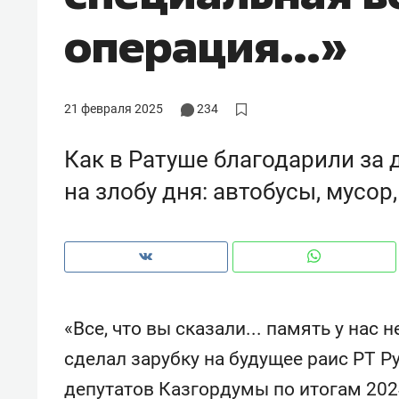
рынки, почему надо знать аксакал
операция…»
чем интересен Оман?
21 февраля 2025
234
Как в Ратуше благодарили за
на злобу дня: автобусы, мусор
Рекомендуем
Рекоме
«Все, что вы сказали... память у нас 
Падел, фитнес, танцы и даже
Психо
сделал зарубку на будущее раис РТ Р
ниндзя-зал: как ТРЦ «Франт»
«Дире
депутатов Казгордумы по итогам 20
стал Меккой для любителей
когда 