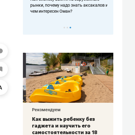
рафакте,
рынки, почему надо знать аксакалов и
о трехкратно
кредитов
чем интересен Оман?
клиентах и ч
Рекомендуем
Рекоме
лья
Как выжить ребенку без
Салих
есте
гаджета и научить его
«Если
а –
самостоятельности за 18
с мин