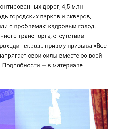
сверхнагрузку
для меня это челлендж
монтированных дорог, 4,5 млн
сом»
дь городских парков и скверов,
ли о проблемах: кадровый голод,
нного транспорта, отсутствие
проходит сквозь призму призыва «Все
напрягает свои силы вместе со всей
. Подробности — в материале