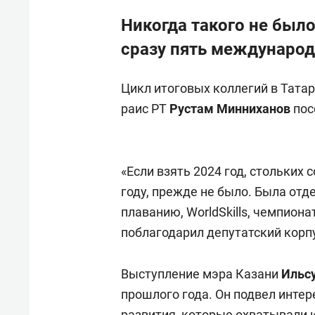
Никогда такого не было
сразу пять междунаро
Цикл итоговых коллегий в Тата
раис РТ
Рустам Минниханов
пос
«Если взять 2024 год, стольких
году, прежде не было. Была отд
плаванию, WorldSkills, чемпиона
поблагодарил депутатский корпу
Выступление мэра Казани
Ильс
прошлого года. Он подвел инте
развития, которые охватывали и 