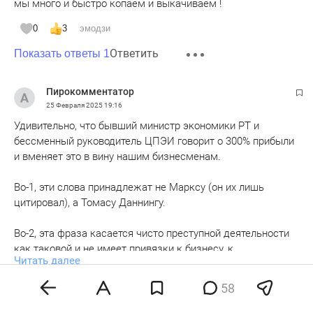
мы много и быстро копаем и выкачиваем !
0
3
эмодзи
Ответить
Показать ответы 1
Пирокомментатор
25 Февраля 2025
19:16
Удивительно, что бывший министр экономики РТ и
бессменный руководитель ЦПЭИ говорит о 300% прибыли
и вменяет это в вину нашим бизнесменам.
Во-1, эти слова принадлежат не Марксу (он их лишь
цитировал), а Томасу Даннингу.
Во-2, эта фраза касается чисто преступной деятельности
как таковой и не имеет привязки к бизнесу, к
Читать далее
капиталистам, к предпринимателям: "...при 300 процентах
нет такого преступления, на которое он не рискнул бы,
0
2
1
эмодзи
58
хотя бы под страхом виселицы. Контрабанда и торговля
Ответить
рабами убедительно доказывают вышесказанное".
Показать ответы 1