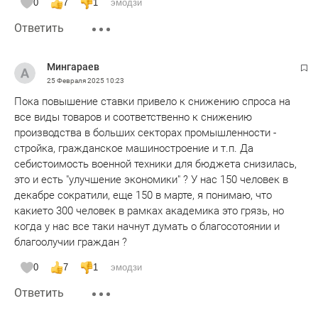
0
7
1
эмодзи
Ответить
Мингараев
25 Февраля 2025
10:23
Пока повышение ставки привело к снижению спроса на
все виды товаров и соответственно к снижению
производства в больших секторах промышленности -
стройка, гражданское машиностроение и т.п. Да
себистоимость военной техники для бюджета снизилась,
это и есть "улучшение экономики" ? У нас 150 человек в
декабре сократили, еще 150 в марте, я понимаю, что
какието 300 человек в рамках академика это грязь, но
когда у нас все таки начнут думать о благосотоянии и
благоолучии граждан ?
0
7
1
эмодзи
Ответить