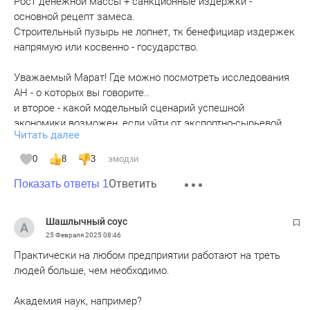
Рост денежной массы + санкционные издержки -
основной рецепт замеса.
Строительный пузырь не лопнет, тк бенефициар издержек
напрямую или косвенно - государство.
Уважаемый Марат! Где можно посмотреть исследования
АН - о которых вы говорите..
и второе - какой модельный сценарий успешной
экономики возможен, если уйти от экспортно-сырьевой
Читать далее
модели. Что мы сможем создать конкурентного на
горизонте 50 лет?
0
8
3
эмодзи
Спасибо.
Ответить
Показать ответы 1
Шашлычный соус
25 Февраля 2025
08:46
Практически на любом предприятии работают на треть
людей больше, чем необходимо.
Академия наук, например?