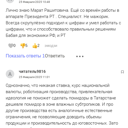
25 Февраля 2025
10:48
Лично знаю Марат Рашитовича. Ещё со времён работы в
аппарате Президента РТ . Специалист. Не мажорик.
Всегда скрупулёзно подходил к цифрам и умел работать с
цифрами, что и способствовало правильным решениям
Бабая для экономики РФ, и РТ
0
5
2
эмодзи
Ответить
Показать ответы 1
читатель9816
25 Февраля 2025
11:01
Однозначно, что никакая ставка, курс национальной
валюты, роботизация производства, привлекательная
идеология не поможет сделать помидоры в Татарстане
дешевле помидор в зоне влажных субтропиков. И про
другие производства есть аналогичные естественные
ограничения, не позволяющие доводить обьемы
продукции и производительность до юговосточных. Зато