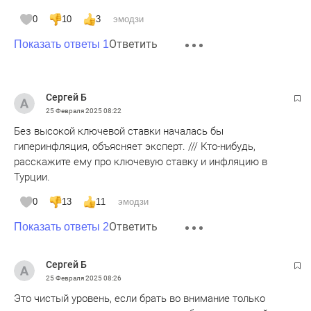
Обсуждается идея Strategic Bitcoin Reserve (SBR), который
0
10
3
эмодзи
позволит использовать криптоактив в качестве
Ответить
макроэкономического стабилизатора".
Показать ответы 1
Сергей Б
25 Февраля 2025
08:22
Без высокой ключевой ставки началась бы
гиперинфляция, объясняет эксперт. /// Кто-нибудь,
расскажите ему про ключевую ставку и инфляцию в
Турции.
0
13
11
эмодзи
Ответить
Показать ответы 2
Сергей Б
25 Февраля 2025
08:26
Это чистый уровень, если брать во внимание только