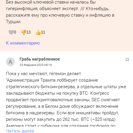
Без высокой ключевой ставки началась бы
гиперинфляция, объясняет эксперт. /// Кто-нибудь,
расскажите ему про ключевую ставку и инфляцию в
Турции.
0
13
11
К комментарию
Грабь награбленное
25 Февраля 2025
08:16
Пока у нас мечтают, гегемон делает.
"Администрация Трампа лоббирует создание
стратегического биткоин-резерва, а отдельные штаты уже
закладывают бюджеты на покупку BTC. Конгресс
продвигает про-криптовалютные законы, SEC смягчает
регулирование, а в Белом доме обсуждают включение
биткоина в нацрезервы. Если все инициативы пройдут,
регионы могут закупить до 262 тыс. BTC (~$25 млрд).
Америка стоит у рубикона для создания госфонда по
Читать далее
принципу нефтяных резервов – только для BTC.