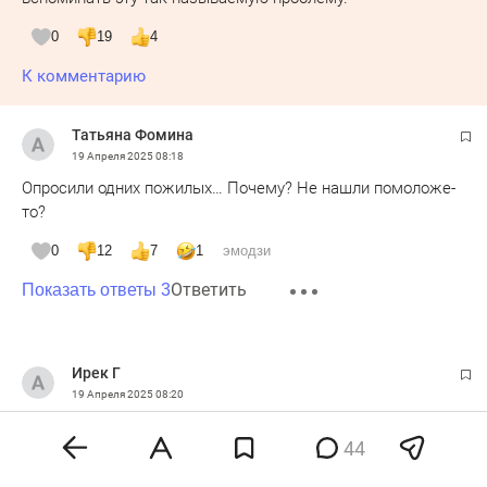
0
19
4
К комментарию
Татьяна Фомина
19 Апреля 2025
08:18
Опросили одних пожилых… Почему? Не нашли помоложе-
то?
0
12
7
1
эмодзи
Ответить
Показать ответы 3
Ирек Г
19 Апреля 2025
08:20
Голосование показательно.
44
0
10
3
2
эмодзи