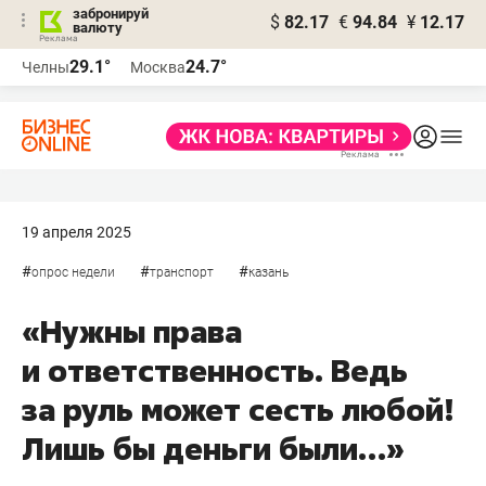
забронируй
$
82.17
€
94.84
¥
12.17
валюту
29.1°
24.7°
Челны
Москва
19 апреля 2025
#
#
#
опрос недели
транспорт
казань
«Нужны права
и ответственность. Ведь
за руль может сесть любой!
Лишь бы деньги были…»