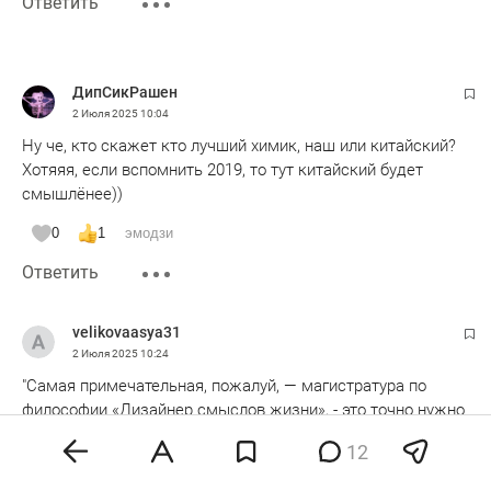
Ответить
ДипСикРашен
2 Июля 2025
10:04
Ну че, кто скажет кто лучший химик, наш или китайский?
Хотяяя, если вспомнить 2019, то тут китайский будет
смышлёнее))
0
1
эмодзи
Ответить
velikovaasya31
2 Июля 2025
10:24
"Самая примечательная, пожалуй, — магистратура по
философии «Дизайнер смыслов жизни», - это точно нужно
в наше время? И на это ли надо выделять бюджетные
12
места?