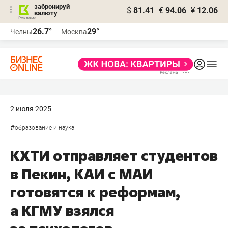
забронируй
$
81.41
€
94.06
¥
12.06
валюту
26.7°
29°
Челны
Москва
2 июля 2025
#
образование и наука
КХТИ отправляет студентов
в Пекин, КАИ с МАИ
готовятся к реформам,
а КГМУ взялся