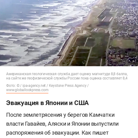
Американская геологическая служба дает оценку магнитуде 8,8 балла,
на сайте же геофизической службы России пока оценка составляет 8,4
Фото: © / ipa-agency.net / Keystone Press Agency /
www.globallookpress.com
Эвакуация в Японии и США
После землетрясения у берегов Камчатки
власти Гавайев, Аляски и Японии выпустили
распоряжения об эвакуации. Как пишет