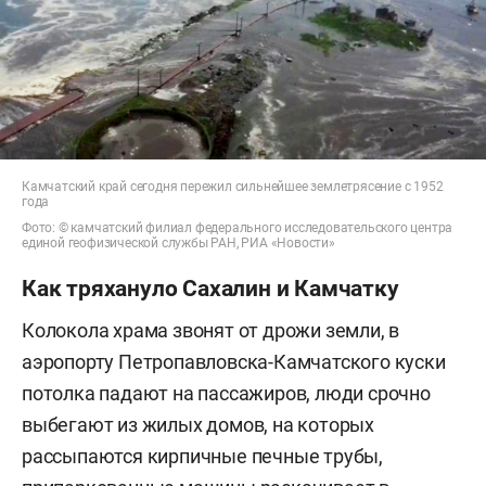
Камчатский край сегодня пережил сильнейшее землетрясение с 1952
года
Фото: © камчатский филиал федерального исследовательского центра
единой геофизической службы РАН, РИА «Новости»
Как тряхануло Сахалин и Камчатку
Колокола храма звонят от дрожи земли, в
аэропорту Петропавловска-Камчатского куски
потолка падают на пассажиров, люди срочно
выбегают из жилых домов, на которых
рассыпаются кирпичные печные трубы,