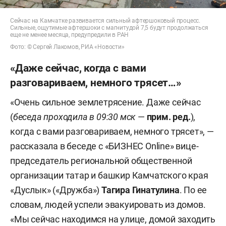
Сейчас на Камчатке развивается сильный афтершоковый процесс.
Сильные, ощутимые афтершоки с магнитудой 7,5 будут продолжаться
еще не менее месяца, предупредили в РАН
Фото: © Сергей Лакомов, РИА «Новости»
«Даже сейчас, когда с вами
разговариваем, немного трясет…»
«Очень сильное землетрясение. Даже сейчас
(
беседа проходила в 09:30 мск
—
прим. ред.
),
когда с вами разговариваем, немного трясет», —
рассказала в беседе с «БИЗНЕС Online» вице-
председатель региональной общественной
организации татар и башкир Камчатского края
«Дуслык» («Дружба»)
Тагира Гинатулина
. По ее
словам, людей успели эвакуировать из домов.
«Мы сейчас находимся на улице, домой заходить