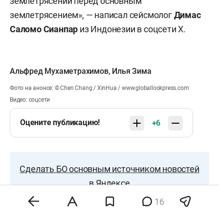
землетрясений перед основным
землетрясением», — написал сейсмолог
Димас
Саломо Сианпар
из Индонезии в соцсети X.
Альфред Мухаметрахимов
,
Илья Зима
Фото на анонсе: © Chen Chang / XinHua / www.globallookpress.com
Видео: соцсети
Оцените публикацию!
+6
Сделать БО основным источником новостей
в Яндексе
16