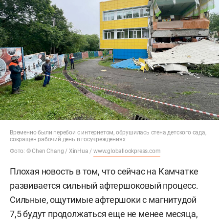
Временно были перебои с интернетом, обрушилась стена детского сада,
сокращен рабочий день в госучреждениях
Фото: © Chen Chang / XinHua /
www.globallookpress.com
Плохая новость в том, что сейчас на Камчатке
развивается сильный афтершоковый процесс.
Сильные, ощутимые афтершоки с магнитудой
7,5 будут продолжаться еще не менее месяца,