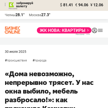
забронируй
$
81.41
€
94.06
¥
12.06
валюту
28.1°
27.3°
Челны
Москва
30 июля 2025
#
#
происшествия
природа
«Дома невозможно,
непрерывно трясет. У нас
окна выбило, мебель
разбросало!»: как