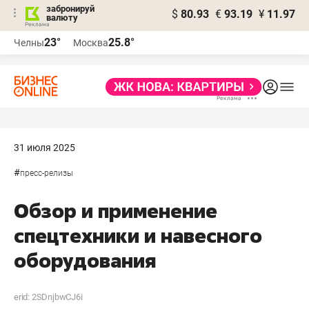
забронируй
$
80.93
€
93.19
¥
11.97
валюту
23°
25.8°
Челны
Москва
31 июля 2025
#
пресс-релизы
Обзор и применение
спецтехники и навесного
оборудования
erid: 2SDnjbwCJ6i