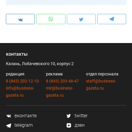
контакты
Казань, Лобачевского 10, корпус 2
редакция
реклама
отдел персонала
8 (843) 202-12-10
8 (843) 203-48-47
staff@business-
info@business-
mir@business-
gazeta.ru
gazeta.ru
gazeta.ru
вконтакте
twitter
telegram
дзен