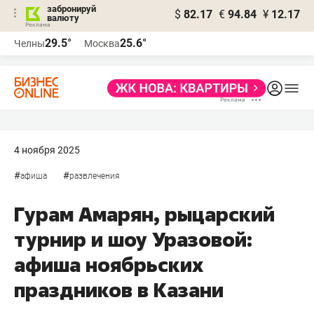
забронируй
$
82.17
€
94.84
¥
12.17
валюту
29.5°
25.6°
Челны
Москва
4 ноября 2025
#
#
афиша
развлечения
Гурам Амарян, рыцарский
турнир и шоу Уразовой:
афиша ноябрьских
праздников в Казани