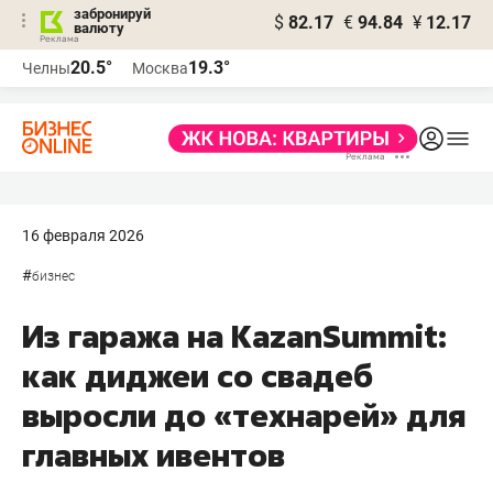
забронируй
$
82.17
€
94.84
¥
12.17
валюту
20.5°
19.3°
Челны
Москва
16 февраля 2026
#
бизнес
Из гаража на KazanSummit:
как диджеи со свадеб
выросли до «технарей» для
главных ивентов