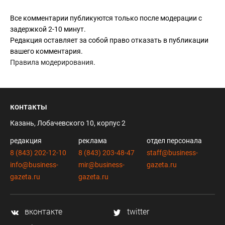
Все комментарии публикуются только после модерации с
задержкой 2-10 минут.
Редакция оставляет за собой право отказать в публикации
вашего комментария.
Правила модерирования
.
контакты
Казань, Лобачевского 10, корпус 2
редакция
реклама
отдел персонала
8 (843) 202-12-10
8 (843) 203-48-47
staff@business-
info@business-
mir@business-
gazeta.ru
gazeta.ru
gazeta.ru
вконтакте
twitter