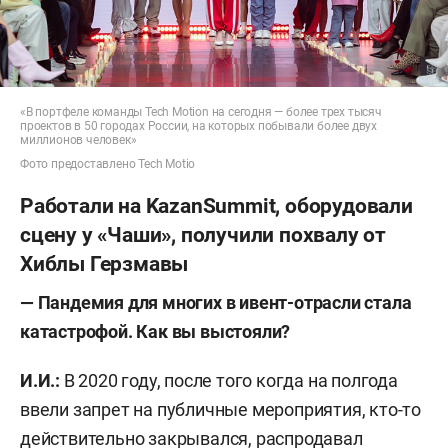
«В портфеле команды Tech Motion на сегодня — более трех тысяч
проектов в 50 городах России, на которых побывали более двух
миллионов человек»
Фото предоставлено Tech Motio
Работали на KazanSummit, оборудовали
сцену у «Чаши», получили похвалу от
Хиблы Герзмавы
— Пандемия для многих в ивент-отрасли стала
катастрофой. Как вы выстояли?
И.И.:
В 2020 году, после того когда на полгода
ввели запрет на публичные мероприятия, кто-то
действительно закрывался, распродавал