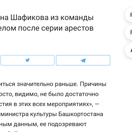
рынки, почему надо знать аксакалов и
о трехкратном росте це
чем интересен Оман?
клиентах и чудных запр
на Шафикова из команды
елом после серии арестов
читься значительно раньше. Причины
сто, видимо, не было достаточно
стия в этих всех мероприятиях», —
ндуем
Рекомендуем
министра культуры Башкортостана
ыжить ребенку без
Салих хазрат Ибрагимо
а и научить его
«Если меня не услышат
ным данным, ее подозревают
тоятельности за 18
с минбара – буду обра