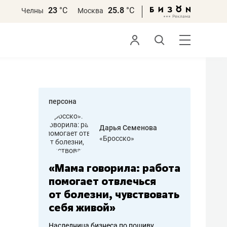
23
°С
25.8
°С
Челны
Москва
персона
бодец
Дарья Семенова
 решения»
«Бросско»
«Мама говорила: работа
«Не зна
вообще,
помогает отвлечься
правил,
от болезни, чувствовать
потерят
себя живой»
полгода
ирмы
Наследница бизнеса по пошиву
Как бизнесу 