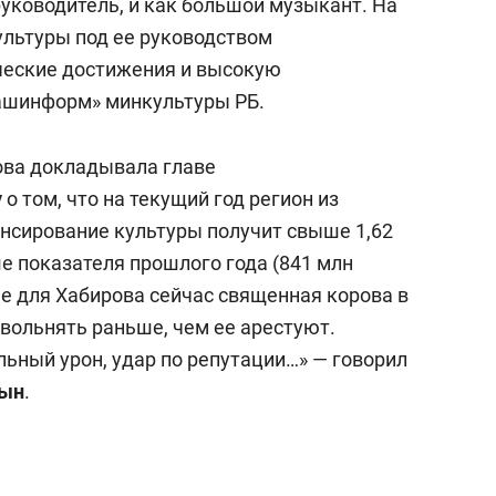
руководитель, и как большой музыкант. На
ультуры под ее руководством
ческие достижения и высокую
Башинформ» минкультуры РБ.
ова докладывала главе
у
о том, что на текущий год регион из
нсирование культуры получит свыше 1,62
ше показателя прошлого года (841 млн
ее для Хабирова сейчас священная корова в
 увольнять раньше, чем ее арестуют.
ьный урон, удар по репутации…» — говорил
цын
.