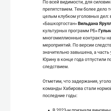
По всей видимости, для силовик
препятствием. Тем более дело 
целым клубком уголовных дел: 
«Башкортостан»
Вильдана Ярул
культурных программ РБ»
Гульн
многомиллионные контракты на
мероприятий. По версии следств
значительно завышена, а часть 
Юрину в конце года отпустили п
следствием.
Отметим, что задержания, угол
команды Хабирова стали нормой
последние годы:
В 2023-м признали виновн