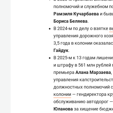
полномочий и служебном по
Рамзиля Кучарбаева
и быв
Бориса Беляева
.
В 2024-м по делу о взятке
в
управления дорожного хоз
3,5 года в колонии оказал
Гайдук
.
В 2025-м к 13 годам лишен
и штрафу в 561 млн рублей 
премьера
Алана Марзаева
управления капстроительс
должностных полномочий с
колонии
— гендиректора кр
обслуживанию автодорог —
Юланова
за хищение бюдже