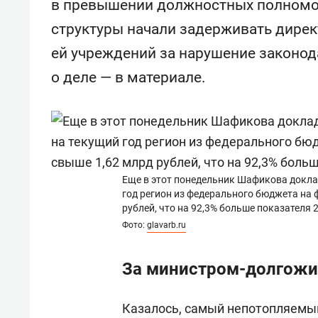
в превышении должностных полномоч
для меня это челлендж!»
дней
структуры начали задерживать дире
ей учреждений за нарушение законод
о деле — в материале.
Еще в этот понедельник Шафикова докла
год регион из федерального бюджета на
рублей, что на 92,3% больше показателя 
Фото:
glavarb.ru
За министром-долгожи
Казалось, самый непотопляемый