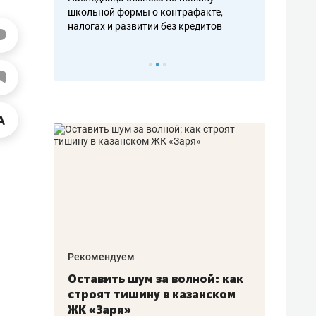
н, дотошных
школьной формы о контрафакте,
рынки, почем
осах мастеров
налогах и развитии без кредитов
чем интересе
Рекомендуем
Рекоме
в:
Оставить шум за волной: как
Падел
строят тишину в казанском
ниндз
щаться
ЖК «Заря»
стал 