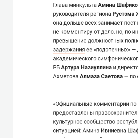
Глава минкульта
Амина Шафико
руководителя региона
Рустэма 
она дольше всех занимает пост
не комментируют дело, но, по 
превышение должностных полно
задержания
ее «подопечных» — 
академического симфонического
РБ
Артура Назиуллина
и директ
Ахметова
Алмаза Саетова
— по 
«Официальные комментарии по 
предоставлены правоохранител
культурное сообщество республ
ситуацией: Амина Ивниевна Ша