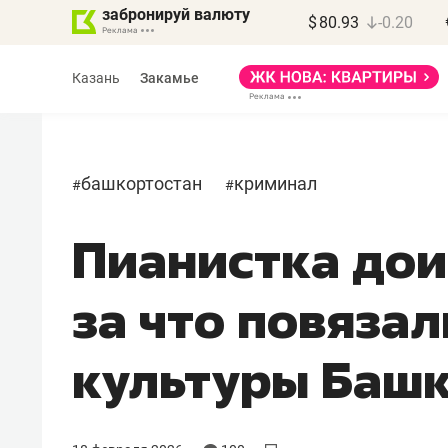
забронируй валюту
$
80.93
-0.20
Казань
Закамье
башкортостан
криминал
#
#
Пианистка дои
за что повяза
культуры Баш