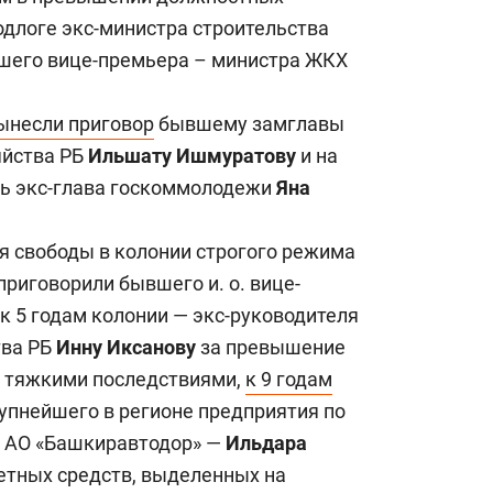
длоге экс-министра строительства
шего вице-премьера – министра ЖКХ
ынесли приговор
бывшему замглавы
яйства РБ
Ильшату Ишмуратову
и на
ась экс-глава госкоммолодежи
Яна
ия свободы в колонии строгого режима
приговорили бывшего и. о. вице-
, к 5 годам колонии — экс-руководителя
тва РБ
Инну Иксанову
за превышение
 тяжкими последствиями,
к 9 годам
упнейшего в регионе предприятия по
 АО «Башкиравтодор» —
Ильдара
тных средств, выделенных на