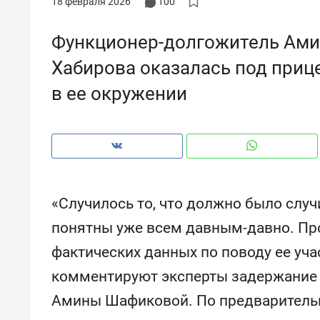
18 февраля 2026
100
Функционер-долгожитель Ами
Хабирова оказалась под приц
в ее окружении
«Случилось то, что должно было слу
понятны уже всем давным-давно. Про
фактических данных по поводу ее уча
Рекомендуем
Рекоме
комментируют эксперты задержание 
а»:
Дизайнер-прораб Наталья
Как в
 –
Наседкина: «Ремонт вместе
гаджет
Амины Шафиковой. По предваритель
ет
с мебелью за 2 миллиона –
самос