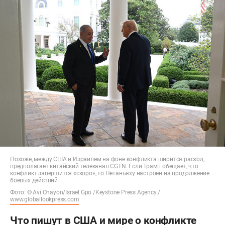
Похоже, между США и Израилем на фоне конфликта ширится раскол,
предполагает китайский телеканал CGTN. Если Трамп обещает, что
конфликт завершится «скоро», то Нетаньяху настроен на продолжение
боевых действий
Фото: © Avi Ohayon/Israel Gpo /Keystone Press Agency /
www.globallookpress.com
Что пишут в США и мире о конфликте