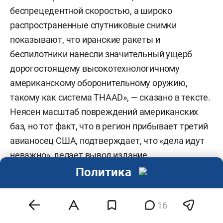
беспрецедентной скоростью, а широко
распространенные спутниковые снимки
показывают, что иранские ракеты и
беспилотники нанесли значительный ущерб
дорогостоящему высокотехнологичному
американскому оборонительному оружию,
такому как система THAAD», — сказано в тексте.
Неясен масштаб повреждений американских
баз, но тот факт, что в регион прибывает третий
авианосец США, подтверждает, что «дела идут
неважно», делает вывод издание.
Политика
Мировая пресса также «рефлексирует» по
поводу того, как идет операция США и Израиля и
16
каким будет ее финал. «Главнокомандующий
просто импровизирует на ходу. Сегодня он