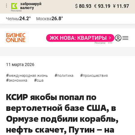
забронируй
$
80.93
€
93.19
¥
11.97
валюту
24.2°
26.8°
Челны
Москва
11 марта 2026
#
#
#
международная жизнь
политика
происшествия
#
#
экономика
сша
КСИР якобы попал по
вертолетной базе США, в
Ормузе подбили корабль,
нефть скачет, Путин – на