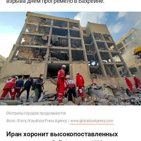
взрыва днем прогремело в Бахрейне.
Обстрелы городов продолжаются
Фото: © Ircs /Keystone Press Agency /
www.globallookpress.com
Иран хоронит высокопоставленных