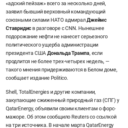
«адский пейзаж» всего за несколько дней,
заявил бывший верховный командующий
союзными силами НАТО адмирал
Джеймс
Ставридис
в разговоре с CNN. Нынешнее
подорожание нефти не нанесет серьезного
политического ущерба администрации
президента США
Дональда Трампа
, если
продлится не более трех-четырех недель, —
такого мнения придерживаются в Белом доме,
сообщает издание Politico.
Shell, TotalEnergies и другие компании,
закупающие сжиженный природный газ (СПГ) у
QatarEnergy, объявили своим клиентам о форс-
мажоре. Об этом сообщило Reuters со ссылкой
на три источника. В начале марта QatarEnergy