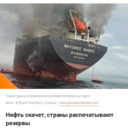
После удара в Ормузском проливе загорелось судно
Фото: © Royal Thai Navy /XinHua /
www.globallookpress.com
Нефть скачет, страны распечатывают
резервы