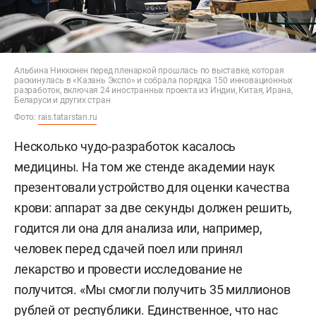
Альбина Никконен перед пленаркой прошлась по выставке, которая
раскинулась в «Казань Экспо» и собрала порядка 150 инновационных
разработок, включая 24 иностранных проекта из Индии, Китая, Ирана,
Беларуси и других стран
Фото:
rais.tatarstan.ru
Несколько чудо-разработок касалось
медицины. На том же стенде академии наук
презентовали устройство для оценки качества
крови: аппарат за две секунды должен решить,
годится ли она для анализа или, например,
человек перед сдачей поел или принял
лекарство и провести исследование не
получится. «Мы смогли получить 35 миллионов
рублей от республики. Единственное, что нас