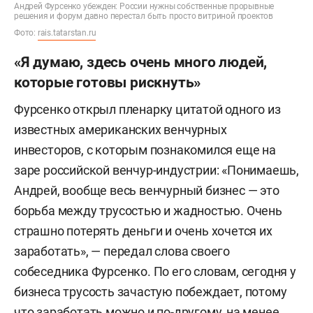
Андрей Фурсенко убежден: России нужны собственные прорывные
решения и форум давно перестал быть просто витриной проектов
Фото:
rais.tatarstan.ru
«Я думаю, здесь очень много людей,
которые готовы рискнуть»
Фурсенко открыл пленарку цитатой одного из
известных американских венчурных
инвесторов, с которым познакомился еще на
заре российской венчур-индустрии: «Понимаешь,
Андрей, вообще весь венчурный бизнес — это
борьба между трусостью и жадностью. Очень
страшно потерять деньги и очень хочется их
заработать», — передал слова своего
собеседника Фурсенко. По его словам, сегодня у
бизнеса трусость зачастую побеждает, потому
что заработать можно и по-другому, на менее