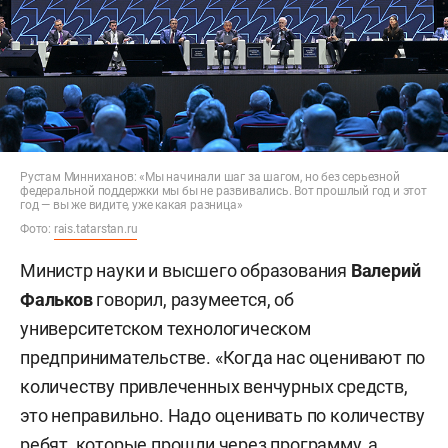
Рустам Минниханов: «Мы начинали шаг за шагом, но без серьезной
федеральной поддержки мы бы не развивались. Вот прошлый год и этот
год — вы же видите, уже какая разница»
Фото:
rais.tatarstan.ru
Министр науки и высшего образования
Валерий
Фальков
говорил, разумеется, об
университетском технологическом
предпринимательстве. «Когда нас оценивают по
количеству привлеченных венчурных средств,
это неправильно. Надо оценивать по количеству
ребят, которые прошли через программу, а