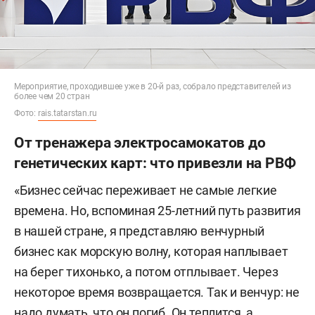
Мероприятие, проходившее уже в 20-й раз, собрало представителей из
более чем 20 стран
Фото:
rais.tatarstan.ru
От тренажера электросамокатов до
генетических карт: что привезли на РВФ
«Бизнес сейчас переживает не самые легкие
времена. Но, вспоминая 25-летний путь развития
в нашей стране, я представляю венчурный
бизнес как морскую волну, которая наплывает
на берег тихонько, а потом отплывает. Через
некоторое время возвращается. Так и венчур: не
надо думать, что он погиб. Он теплится, а