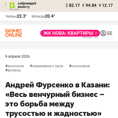
забронируй
$
82.17
€
94.84
¥
12.17
валюту
22.3°
20.4°
Челны
Москва
9 апреля 2026
#
#
#
экономика
образование и наука
минниханов
#
финансы
Андрей Фурсенко в Казани:
«Весь венчурный бизнес –
это борьба между
трусостью и жадностью»