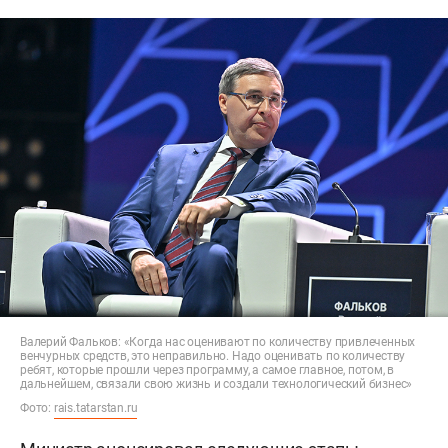
Валерий Фальков: «Когда нас оценивают по количеству привлеченных
венчурных средств, это неправильно. Надо оценивать по количеству
ребят, которые прошли через программу, а самое главное, потом, в
дальнейшем, связали свою жизнь и создали технологический бизнес»
Фото:
rais.tatarstan.ru