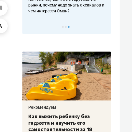
рафакте,
рынки, почему надо знать аксакалов и
о трехкратно
кредитов
чем интересен Оман?
клиентах и ч
Рекомендуем
Рекоме
лья
Как выжить ребенку без
Салих
есте
гаджета и научить его
«Если
а –
самостоятельности за 18
с мин