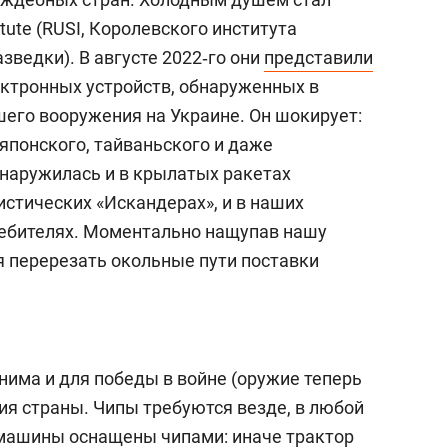
titute (RUSI, Королевского института
зведки). В августе 2022‑го они
представили
ектронных устройств, обнаруженных в
шего вооружения на Украине. Он шокирует:
японского, тайваньского и даже
наружилась и в крылатых ракетах
ллистических «Искандерах», и в наших
требителях. Моментально нащупав нашу
я перерезать окольные пути поставки
има и для победы в войне (оружие теперь
тия страны. Чипы требуются везде, в любой
омашины оснащены чипами: иначе трактор