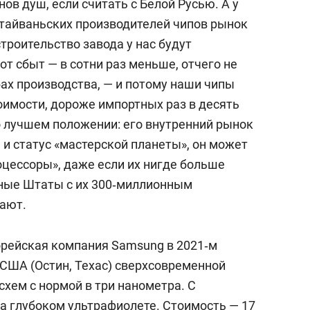
ов душ, если считать с Белой Русью. А у
тайваньских производителей чипов рынок
строительство завода у нас будут
от сбыт — в сотни раз меньше, отчего не
ах производства, — и потому наши чипы
оимости, дороже импортных раз в десять
о лучшем положении: его внутренний рынок
и статус «мастерской планеты», он может
оцессоры», даже если их нигде больше
нные Штаты с их 300‑миллионным
ают.
рейская компания Samsung в 2021‑м
 США (Остин, Техас) сверхсовременной
хем с нормой в три нанометра. С
 глубоком ультрафиолете. Стоимость — 17