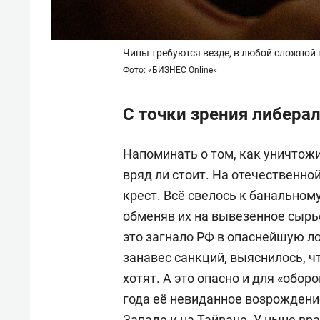
Чипы требуются везде, в любой сложной 
Фото: «БИЗНЕС Online»
С точки зрения либера
Напоминать о том, как уничтож
вряд ли стоит. На отечественно
крест. Всё свелось к банальном
обменяв их на вывезенное сырь
это загнало РФ в опаснейшую л
занавес санкций, выяснилось, ч
хотят. А это опасно и для «обор
года её невиданное возрождение
Западе и на Тайване. У ныне в