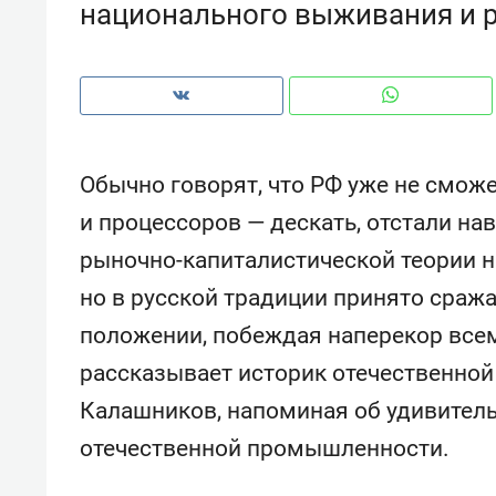
национального выживания и 
рынки, почему надо знать аксакал
чем интересен Оман?
Обычно говорят, что РФ уже не смож
и процессоров — дескать, отстали на
рыночно-капиталистической теории 
но в русской традиции принято сраж
положении, побеждая наперекор всем
рассказывает историк отечественной
Рекомендуем
Рекоме
Калашников, напоминая об удивитель
Оставить шум за волной: как
Психо
отечественной промышленности.
строят тишину в казанском
«Дире
ЖК «Заря»
когда 