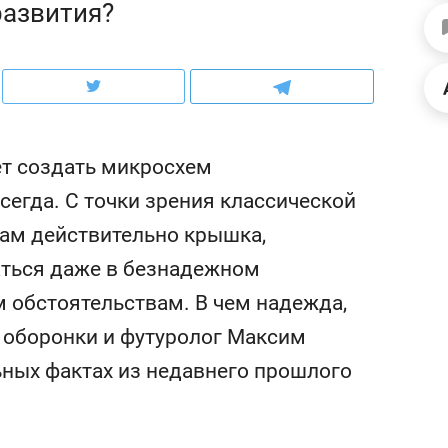
развития?
ов и
о трехкратном росте цен, дотошных
школьной формы о конт
клиентах и чудных запросах мастеров
налогах и развитии без 
ет создать микросхем
всегда. С точки зрения классической
нам действительно крышка,
аться даже в безнадежном
 обстоятельствам. В чем надежда,
 оборонки и футуролог Максим
ндуем
Рекомендуем
ных фактах из недавнего прошлого
терапевт «Фороса»:
Дизайнер-прораб Ната
кторский невроз» –
Наседкина: «Ремонт вм
человек не считает
с мебелью за 2 миллион