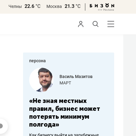
22.6
°С
21.3
°С
Челны
Москва
персона
еменова
Василь Мазитов
»
МАРТ
а: работа
«Не зная местных
«Мне лу
ечься
правил, бизнес может
не зара
вствовать
потерять минимум
чем пот
полгода»
репутац
пошиву
Как бизнесу выйти на зарубежные
Владелец от