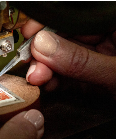
сверхнагрузку
для меня это челлендж
сом»