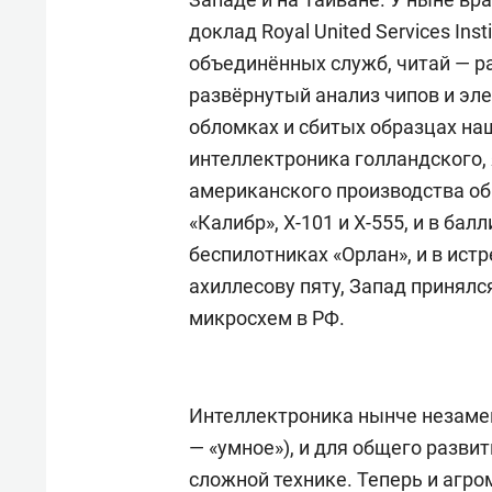
доклад Royal United Services Ins
объединённых служб, читай — ра
развёрнутый анализ чипов и эл
обломках и сбитых образцах на
интеллектроника голландского, 
американского производства об
«Калибр», Х-101 и Х-555, и в ба
беспилотниках «Орлан», и в ис
ахиллесову пяту, Запад принялс
микросхем в РФ.
Интеллектроника нынче незамен
— «умное»), и для общего разви
сложной технике. Теперь и агр