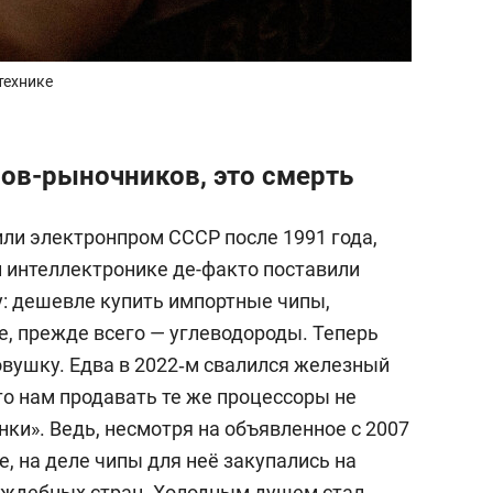
технике
лов-рыночников, это смерть
или электронпром СССР после 1991 года,
й интеллектронике де-факто поставили
у: дешевле купить импортные чипы,
е, прежде всего — углеводороды. Теперь
овушку. Едва в 2022‑м свалился железный
то нам продавать те же процессоры не
онки». Ведь, несмотря на объявленное с 2007
, на деле чипы для неё закупались на
раждебных стран. Холодным душем стал