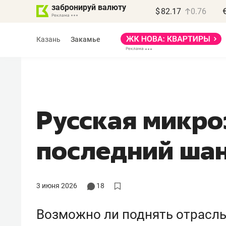
забронируй валюту
$
82.17
0.76
Казань
Закамье
Русская микро
Василь Мазитов
последний ша
МАРТ
«Не зная местных
правил, бизнес может
3 июня 2026
18
потерять минимум
полгода»
Возможно ли поднять отрасль
Как бизнесу выйти на зарубежные