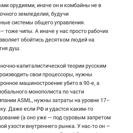
ыми орудиями, иначе он и комбайны не в
точного земледелия, будучи
ные системы общего управления.
 тоже чипы. А иначе у нас просто рабочих
озволяет обойтись десятком людей на
тня душ.
ыночно-капиталистической теории русским
производить свои процессоры, нужны
ронное машиностроение убито в 90‑е, а
лобального монополиста по части
пании ASML, нужны затраты на уровне 17–
ку. Даже если РФ и удастся каким‑то
дование (а оно уже — под суровым запретом
вой узости внутреннего рынка. У нас‑то он —