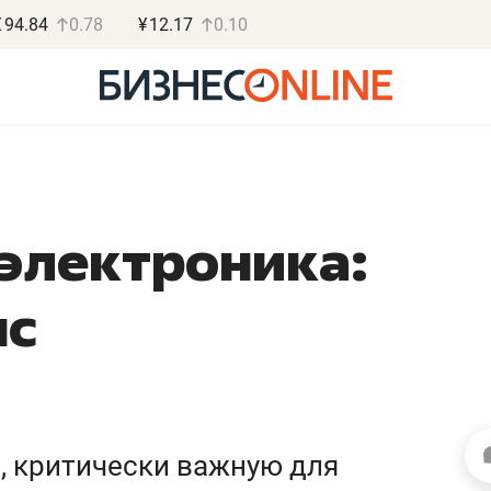
€
94.84
0.78
¥
12.17
0.10
электроника:
Роман Ободец
Дарья С
нс
«Готовые решения»
«Бросско
«Мне лучше
«Мама говорил
не заработать вообще,
помогает отвл
чем потерять
от болезни, чу
репутацию»
себя живой»
, критически важную для
Владелец отделочной фирмы
Наследница бизнеса по 