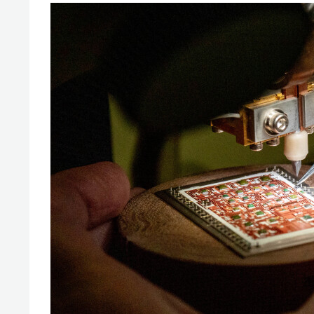
свою 
стрес