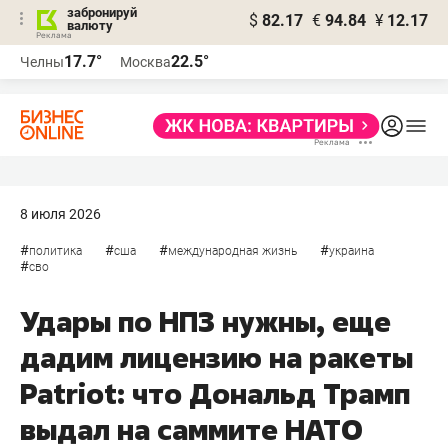
забронируй
$
82.17
€
94.84
¥
12.17
валюту
17.7°
22.5°
Челны
Москва
8 июля 2026
#
#
#
#
политика
сша
международная жизнь
украина
#
сво
Удары по НПЗ нужны, еще
дадим лицензию на ракеты
Patriot: что Дональд Трамп
выдал на саммите НАТО