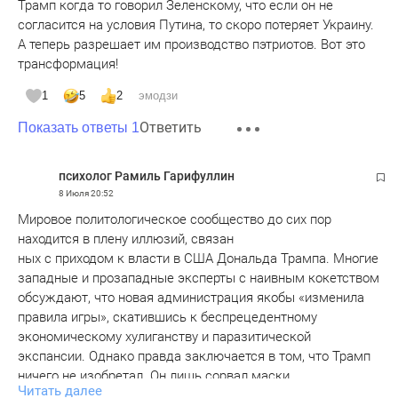
Трамп когда то говорил Зеленскому, что если он не
согласится на условия Путина, то скоро потеряет Украину.
А теперь разрешает им производство пэтриотов. Вот это
трансформация!
1
5
2
эмодзи
Ответить
Показать ответы 1
психолог Рамиль Гарифуллин
8 Июля
20:52
Мировое политологическое сообщество до сих пор
находится в плену иллюзий, связан
ных с приходом к власти в США Дональда Трампа. Многие
западные и прозападные эксперты с наивным кокетством
обсуждают, что новая администрация якобы «изменила
правила игры», скатившись к беспрецедентному
экономическому хулиганству и паразитической
экспансии. Однако правда заключается в том, что Трамп
ничего не изобретал. Он лишь сорвал маски.
Читать далее