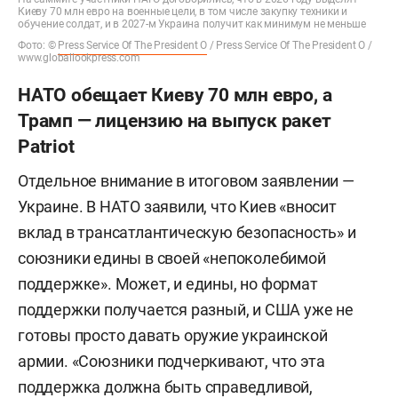
Киеву 70 млн евро на военные цели, в том числе закупку техники и
обучение солдат, и в 2027-м Украина получит как минимум не меньше
Фото: ©
Press Service Of The President O
/ Press Service Of The President O /
www.globallookpress.com
НАТО обещает Киеву 70 млн евро, а
Трамп — лицензию на выпуск ракет
Patriot
Отдельное внимание в итоговом заявлении —
Украине. В НАТО заявили, что Киев «вносит
вклад в трансатлантическую безопасность» и
союзники едины в своей «непоколебимой
поддержке». Может, и едины, но формат
поддержки получается разный, и США уже не
готовы просто давать оружие украинской
армии. «Союзники подчеркивают, что эта
поддержка должна быть справедливой,