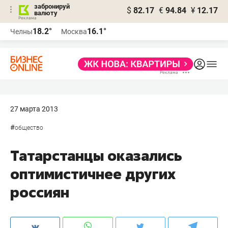
забронируй
$
82.17
€
94.84
¥
12.17
валюту
18.2°
16.1°
Челны
Москва
27 марта 2013
#
общество
Татарстанцы оказались
оптимистичнее других
россиян