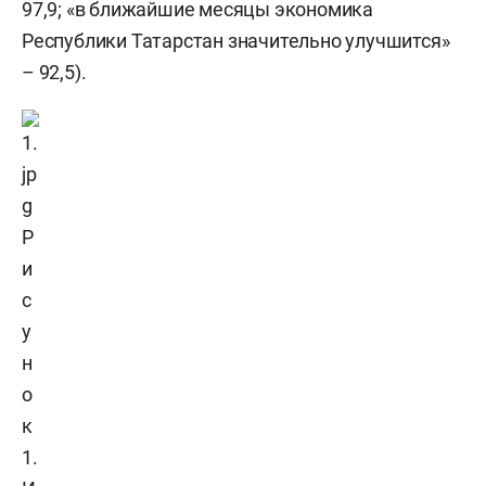
97,9; «в ближайшие месяцы экономика
Республики Татарстан значительно улучшится»
– 92,5).
Р
и
с
у
н
о
к
1.