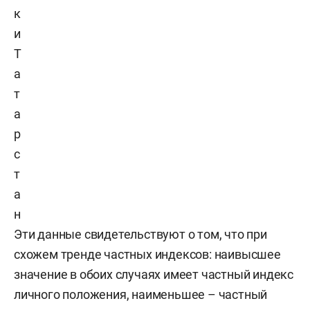
к
и
Т
а
т
а
р
с
т
а
н
Эти данные свидетельствуют о том, что при
схожем тренде частных индексов: наивысшее
значение в обоих случаях имеет частный индекс
личного положения, наименьшее – частный