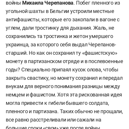
войны
Михаила Черепанова
. Побег пленного из
угольной шахты в Бельгии устроили местные
антифашисты, которые его закопали в вагоне с
углем, дали тростинку для дыхания. Жаль, не
сохранились та тростинка и жетон умершего
украинца, за которого себя выдал Черепанов-
старший. Но как он сохранил ту «фашистскую»
монету в партизанском отряде и в послевоенные
годы? Специально припаял кусок олова, чтобы
закрыть свастику, но монету сохранил и передал
внукам для верного понимания разницы между
немцем и фашистом. Хотя эта рискованная идея
могла привести к гибели бывшего солдата,
пленного и партизана. Таких обычно не прощали,
все равно расстреливали или сажали на
большие сроки «свои» уже после войны.