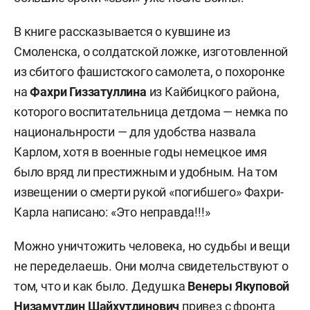
В книге рассказывается о кувшине из
Смоленска, о солдатской ложке, изготовленной
из сбитого фашистского самолета, о похоронке
на
Фахри Гиззатуллина
из Кайбицкого района,
которого воспитательница детдома — немка по
национальнрости — для удобства назвала
Карлом, хотя в военные годы немецкое имя
было вряд ли престижным и удобным. На том
извещении о смерти рукой «погибшего» Фахри-
Карла написано: «Это неправда!!!»
Можно уничтожить человека, но судьбы и вещи
не переделаешь. Они молча свидетельствуют о
том, что и как было. Дедушка
Венеры Якуповой
Низамутдин Шайхутдинович
привез с фронта