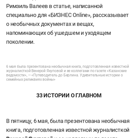
Римзиль Валеев в статье, написанной
специально для «БИЗНЕС Online», рассказывает
о необычных документах и вещах,
напоминающих об ушедшем и уходящем
поколении.
6 мая была презентована необычная книга, подготовленная известной
журналисткой Венерой Якуповой и ее коллегами по газете «Казанские
ведомости», — «Путеводитель до Берлина. Удивительные истории о
семейных реликвиях войны»
33 ИСТОРИИ О ГЛАВНОМ
В пятницу, 6 мая, была презентована необычная
книга, подготовленная известной журналисткой