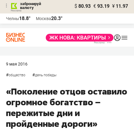
забронируй
$
80.93
€
93.19
¥
11.97
валюту
18.8°
20.3°
Челны
Москва
9 мая 2016
#
#
общество
день победы
«Поколение отцов оставило
огромное богатство –
пережитые дни и
пройденные дороги»