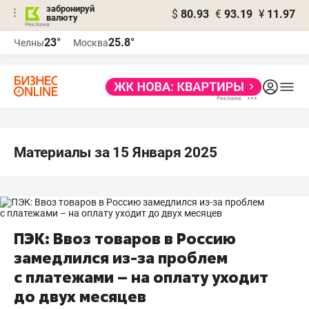
забронируй
$
80.93
€
93.19
¥
11.97
валюту
23°
25.8°
Челны
Москва
Материалы за 15 Января 2025
ПЭК: Ввоз товаров в Россию
замедлился из-за проблем
с платежами – на оплату уходит
до двух месяцев