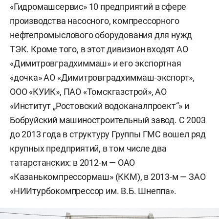
«Гидромашсервис» 10 предприятий в сфере
производства насосного, компрессорного
нефтепромыслового оборудования для нужд
ТЭК. Кроме того, в этот дивизион входят АО
«Димитровградхиммаш» и его экспортная
«дочка» АО «Димитровградхиммаш-экспорт»,
ООО «КУИК», ПАО «Томскгазстрой», АО
«Институт „Ростовский водоканалпроект“» и
Бобруйский машиностроительный завод. С 2003
до 2013 года в структуру Группы ГМС вошел ряд
крупных предприятий, в том числе два
татарстанских: в 2012-м — ОАО
«Казанькомпрессормаш» (ККМ), в 2013-м — ЗАО
«НИИтурбокомпрессор им. В.Б. Шнеппа».