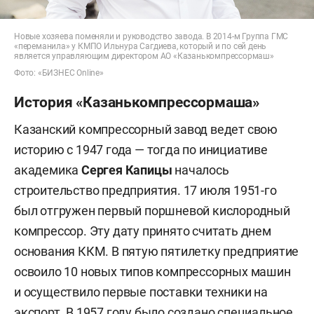
Новые хозяева поменяли и руководство завода. В 2014-м Группа ГМС
«переманила» у КМПО Ильнура Сагдиева, который и по сей день
является управляющим директором АО «Казанькомпрессормаш»
Фото: «БИЗНЕС Online»
История «Казанькомпрессормаша»
Казанский компрессорный завод ведет свою
историю с 1947 года — тогда по инициативе
академика
Сергея Капицы
началось
строительство предприятия. 17 июля 1951-го
был отгружен первый поршневой кислородный
компрессор. Эту дату принято считать днем
основания ККМ. В пятую пятилетку предприятие
освоило 10 новых типов компрессорных машин
и осуществило первые поставки техники на
экспорт. В 1957 году было создано специальное