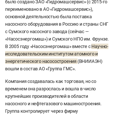
было создано ЗАО «Гидромашсервис» (с 2015-го
«Ливенский завод погружных насосов» («ГМС
переименовано в АО «Гидромашсервис»),
Ливгидромаш»), АО «Димитровградский завод
основной деятельностью была поставка
химического машиностроения»
насосного оборудования в Россию и страны СНГ
(«Гидромашсервис»), АО «Тюменский проектный
с Сумского насосного завода (сейчас —
и научно-исследовательский институт нефтяной
«Насосэнергомаш») и Сумского НПО им. Фрунзе.
и газовой промышленности им. В.И.
В 2005 году «Насосэнергомаш» вместе с
Научно-
Муравленко» (АО «Сибнефтемаш», «ГМС
исследовательским институтом атомного и
Нефтемаш», «Сибнефтеавтоматика»), а также
энергетического насосостроения
(ВНИИАЭН)
доли ООО «Управляющая компания „Группа
вошли в состав АО «Группа ГМС».
ГМС“» (Группа ГМС, «Гидромашсервис», «ГМС
Ливгидромаш», «ГМС Нефтемаш», Ливенский
Компания создавалась как торговая, но со
завод погружных насосов,
временем она разрослась и вошла в число
«Нижневартовскремсервис»).
крупнейших производителей в области
насосного и нефтегазового машиностроения.
Группа контролирует через фирму