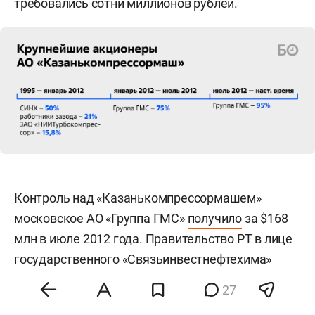
требовались сотни миллионов рублей.
Контроль над «Казанькомпрессормашем»
московское АО «Группа ГМС»
получило
за $168
млн в июле 2012 года. Правительство РТ в лице
государственного «Связьинвестнефтехима»
продало компании с украинскими корнями весь
27
пакет акций, а право «золотой акции», ранее