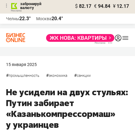
забронируй
$
82.17
€
94.84
¥
12.17
валюту
22.3°
20.4°
Челны
Москва
15 января 2025
#
#
#
промышленность
экономика
санкции
Не усидели на двух стульях:
Путин забирает
«Казанькомпрессормаш»
у украинцев