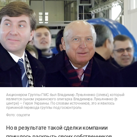
Акционером Группы ГМС был Владимир Лукьяненко (слева), который
является сыном украинского олигарха Владимира Лукьяненко (в
центре) — Героя Украины. По словам источников, это и явилось
причиной перехода группы под госконтроль
Фото: соцсети
Но в результате такой сделки компании
пришлось раскрыть своих собственников.