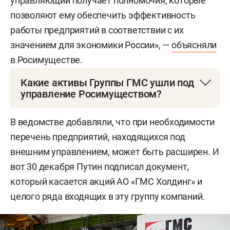
управляющий получает полномочия, которые
позволяют ему обеспечить эффективность
работы предприятий в соответствии с их
значением для экономики России», —
объясняли
в Росимуществе.
Какие активы Группы ГМС ушли под
управление Росимуществом?
Под управление Росимуществом были переданы
В ведомстве добавляли, что при необходимости
акции АО «ГМС Холдинг» (принадлежащие
перечень предприятий, находящихся под
H.M.S. Technologies Limited, Кипр), АО «Группа
внешним управлением, может быть расширен. И
ГМС» (принадлежащие «ГМС Холдингу» и АО
вот 30 декабря Путин подписал документ,
«Гидромашсервис»), АО «Гидромашсервис»
который касается акций АО «ГМС Холдинг» и
(Группа ГМС), АО «Нижневартовскремсервис»
целого ряда входящих в эту группу компаний.
(«ГМС Нефтемаш»), АО «Ливенский завод
погружных насосов» (АО «ГМС Ливгидромаш» и