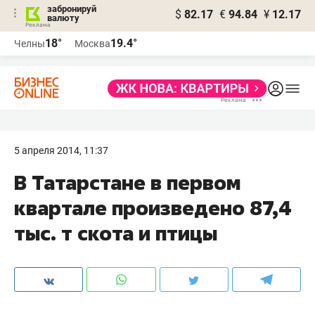
забронируй
$
82.17
€
94.84
¥
12.17
валюту
18°
19.4°
Челны
Москва
5 апреля 2014, 11:37
В Татарстане в первом
квартале произведено 87,4
тыс. т скота и птицы