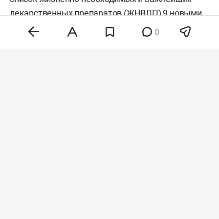
лекарственных препаратов (ЖНВЛП) 9 новыми
позициями. Среди них — инновационные
0
средства для лечения онкозаболеваний,
гепатита С и редких генетических патологий.
Окончательное решение о расширении перечня
примет правительство РФ, пишут «
Ведомости
».