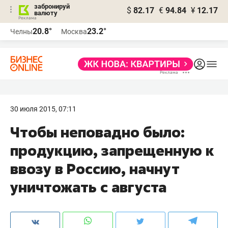
забронируй
$
82.17
€
94.84
¥
12.17
валюту
20.8°
23.2°
Челны
Москва
30 июля 2015, 07:11
Чтобы неповадно было:
продукцию, запрещенную к
ввозу в Россию, начнут
уничтожать с августа