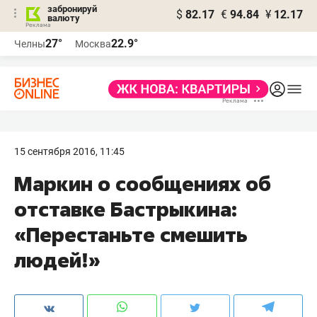
забронируй
$
82.17
€
94.84
¥
12.17
валюту
27°
22.9°
Челны
Москва
15 сентября 2016, 11:45
Маркин о сообщениях об
отставке Бастрыкина:
«Перестаньте смешить
людей!»