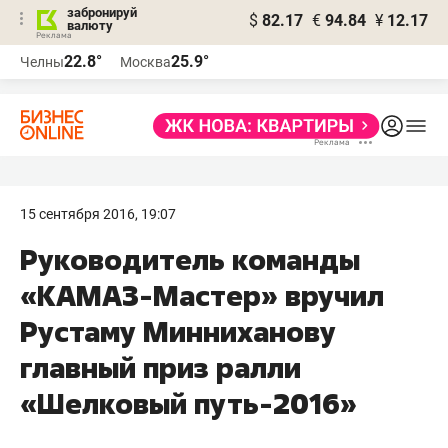
забронируй
$
82.17
€
94.84
¥
12.17
валюту
22.8°
25.9°
Челны
Москва
15 сентября 2016, 19:07
Руководитель команды
«КАМАЗ-Мастер» вручил
Рустаму Минниханову
главный приз ралли
«Шелковый путь-2016»