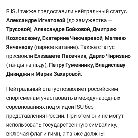
В ISU также предоставили нейтральный статус
Александре Игнатовой
(до замужества —
Трусовой
),
Александре Бойковой
,
Дмитрию
Козловскому
,
Екатерине Чикмаревой
,
Матвею
Янченкову
(парное катание). Также статус
присвоили
Елизавете Пасечник
,
Дарио Чиризано
(танцы на льду),
Петру Гуменнику
,
Владиславу
Дикиджи
и
Марии Захаровой
.
Нейтральный статус позволяет российским
спортсменам участвовать в международных
соревнованиях под эгидой ISU без
представления России. При этом они не могут
использовать государственную символику,
включая флаг и гимн, а также должны