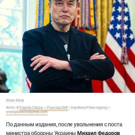
Илон Маск
Фото: ©
Francis Chung — Pool via CNP
/ Keystone Press Agency /
www.globallookpress.com
По данным издания, после увольнения с поста
министра обороны Украины
Михаил Федоров