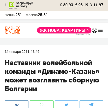
забронируй
$
80.93
€
93.19
¥
11.97
валюту
23°
25.8°
Челны
Москва
31 января 2011, 13:46
Наставник волейбольной
команды «Динамо-Казань»
может возглавить сборную
Болгарии