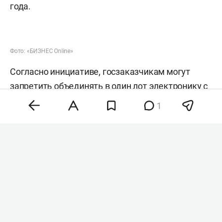
года.
Фото: «БИЗНЕС Online»
Согласно инициативе, госзаказчикам могут
запретить объединять в один лот электронику с
разным режимом допуска. Речь идет о случаях,
1
когда вместе закупаются товары, имеющие
российские аналоги из реестра минпромторга, и
оборудование, для которого отечественных
заменителей нет.
Сейчас такая схема позволяет обходить правило
«второй лишний», по которому иностранную
продукцию нельзя закупать при наличии