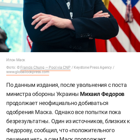
Илон Маск
Фото: ©
Francis Chung — Pool via CNP
/ Keystone Press Agency /
www.globallookpress.com
По данным издания, после увольнения с поста
министра обороны Украины
Михаил Федоров
продолжает неофициально добиваться
одобрения Маска. Однако все попытки пока
безрезультатны. Один из источников, близких к
Федорову, сообщил, что «положительного
решения нет», а сам Маск продолжает