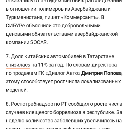
отказались от антидемпинговых расследований
в отношении полимеров из Азербайджана и
Туркменистана,
пишет
«Коммерсантъ». В
СИБУРе объяснили это добровольными
ценовыми обязательствами азербайджанской
компании SOCAR.
7. Доля китайских автомобилей в Татарстане
снизилась
на 11% за год. По словам директора
по продажам ГК «Диалог Авто»
Дмитрия Попова
,
этому способствует рост числа локализованных
моделей.
8. Роспотребнадзор по РТ
сообщил
о росте числа
случаев клещевого боррелиоза в республике. За
неделю количество заболевших увеличилось на
восемь человек, также зафиксированы три