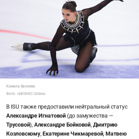
Камила Валиева
Фото: «БИЗНЕС Online»
В ISU также предоставили нейтральный статус
Александре Игнатовой
(до замужества —
Трусовой
),
Александре Бойковой
,
Дмитрию
Козловскому
,
Екатерине Чикмаревой
,
Матвею