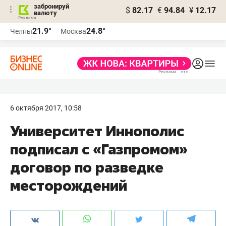
забронируй
$
82.17
€
94.84
¥
12.17
валюту
21.9°
24.8°
Челны
Москва
6 октября 2017, 10:58
Университет Иннополис
подписал с «Газпромом»
договор по разведке
месторождений