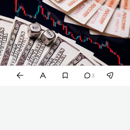
3
Фото: «БИЗНЕС Online»
За день доллар прибавил почти 76 копеек, евро
— 78 копеек, юань — 10 копеек. Официальный
курс доллара на 10 августа — 82,1665 рубля, евро
— 94,8366 рубля, юаня — 12,1655 рубля.