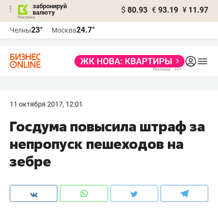
забронируй
$
80.93
€
93.19
¥
11.97
валюту
23°
24.7°
Челны
Москва
11 октября 2017, 12:01
Госдума повысила штраф за
непропуск пешеходов на
зебре