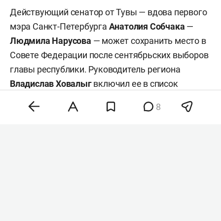
Действующий сенатор от Тувы — вдова первого
мэра Санкт-Петербурга
Анатолия Собчака
—
Людмила Нарусова
— может сохранить место в
Совете Федерации после сентябрьских выборов
главы республики. Руководитель региона
Владислав Ховалыг
включил ее в список
кандидатов в сенаторы при подаче документов
8
в избирком для участия в выборах, сообщил
ТАСС
со ссылкой на республиканскую
избирательную комиссию.