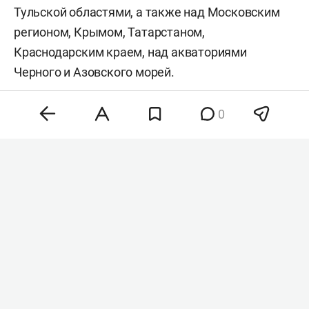
Тульской областями, а также над Московским
регионом, Крымом, Татарстаном,
Краснодарским краем, над акваториями
Черного и Азовского морей.
Сегодня в республике
вводили
режим
0
беспилотной опасности, а также угрозу атаки
БПЛА на города Закамья, Чистополь и Заинск.
Кроме того, ночью небо над Казанью,
Нижнекамском и Бугульмой закрывали.
#
сво
Комментарии
0