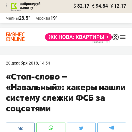
забронируй
$
82.17
€
94.84
¥
12.17
валюту
23.5°
19°
Челны
Москва
20 декабря 2018, 14:54
«Стоп-слово –
«Навальный»: хакеры нашли
систему слежки ФСБ за
соцсетями