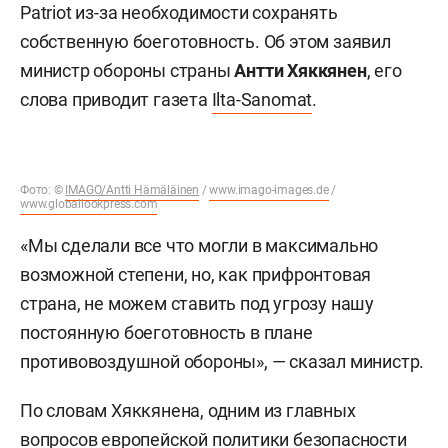
Patriot из-за необходимости сохранять
собственную боеготовность. Об этом заявил
министр обороны страны
Антти Хяккянен
, его
слова приводит газета
Ilta-Sanomat
.
Фото: ©
IMAGO/Antti Hämäläinen
/
www.imago-images.de
/
www.globallookpress.com
«Мы сделали все что могли в максимально
возможной степени, но, как прифронтовая
страна, не можем ставить под угрозу нашу
постоянную боеготовность в плане
противовоздушной обороны», — сказал министр.
По словам Хяккянена, одним из главных
вопросов европейской политики безопасности