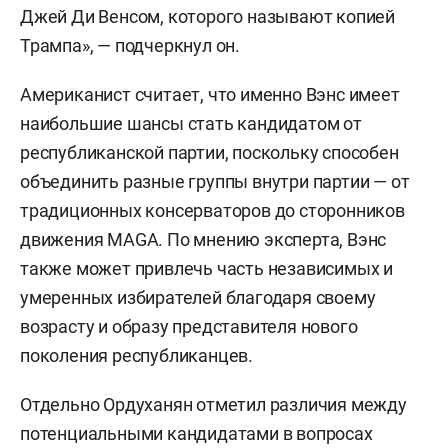
Фото: «БИЗНЕС Online»
«В США на самом деле все уже начали
готовиться к выборам президентским, потому
что промежуточные выборы, которые
предстоят в этом году, это так, разминка. В
республиканской партии наметились две
фракции, которые будут выдвигать своих
кандидатов: это неоконы во главе с Марко
Рубио и молчаливое большинство во главе с
Джей Ди Венсом, которого называют копией
Трампа», — подчеркнул он.
Американист считает, что именно Вэнс имеет
наибольшие шансы стать кандидатом от
республиканской партии, поскольку способен