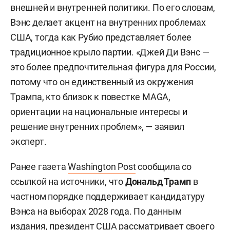
объединить разные группы внутри партии — от
традиционных консерваторов до сторонников
движения MAGA. По мнению эксперта, Вэнс
также может привлечь часть независимых и
умеренных избирателей благодаря своему
возрасту и образу представителя нового
поколения республиканцев.
Отдельно Ордуханян отметил различия между
потенциальными кандидатами в вопросах
внешней и внутренней политики. По его словам,
Вэнс делает акцент на внутренних проблемах
США, тогда как Рубио представляет более
традиционное крыло партии. «Джей Ди Вэнс —
это более предпочтительная фигура для России,
потому что он единственный из окружения