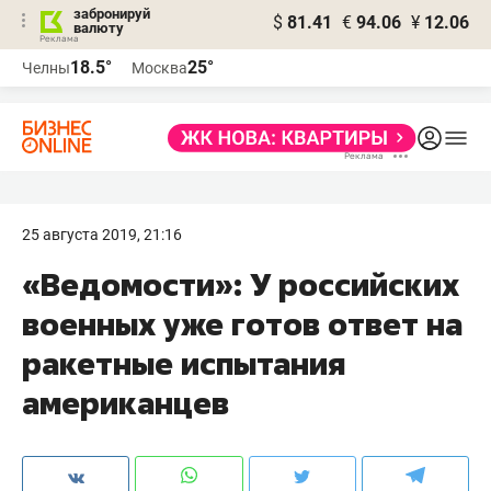
забронируй
$
81.41
€
94.06
¥
12.06
валюту
18.5°
25°
Челны
Москва
25 августа 2019, 21:16
«Ведомости»: У российских
военных уже готов ответ на
ракетные испытания
американцев