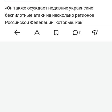
объединенных наций
Антониу Гутерриш
осудил
атаки беспилотников со стороны Украины по
российским регионам. Об этом на брифинге
заявил заместитель официального
представителя главы всемирной организации
0
Фархан Хак
, передает
ТАСС
.