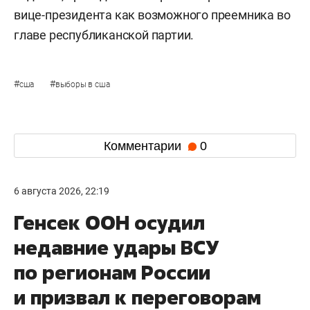
Трампа, кто близок к повестке MAGA,
ориентации на национальные интересы и
решение внутренних проблем», — заявил
эксперт.
Ранее газета
Washington Post
сообщила со
ссылкой на источники, что
Дональд Трамп
в
частном порядке поддерживает кандидатуру
Вэнса на выборах 2028 года. По данным
издания, президент США рассматривает своего
вице-президента как возможного преемника во
главе республиканской партии.
#
#
сша
выборы в сша