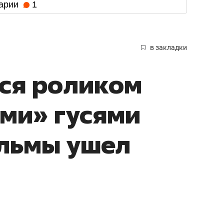
арии
1
в закладки
ся роликом
ми» гусями
ульмы ушел