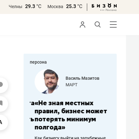
29.3
°С
25.3
°С
Челны
Москва
персона
еменова
Василь Мазитов
»
МАРТ
а: работа
«Не зная местных
«Мне лу
ечься
правил, бизнес может
не зара
вствовать
потерять минимум
чем пот
полгода»
репутац
пошиву
Как бизнесу выйти на зарубежные
Владелец от