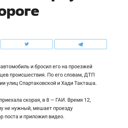
дороге
ов и
о трехкратном росте цен, дотошных
школьной формы о конт
клиентах и чудных запросах мастеров
налогах и развитии без 
 автомобиль и бросил его на проезжей
дцев происшествия. По его словам, ДТП
ии улиц Спартаковской и Хади Такташа.
приехала скорая, в 8 — ГАИ. Время 12,
ндуем
Рекомендуем
ому не нужный, мешает проезду
терапевт «Фороса»:
Дизайнер-прораб Ната
ор поста и приложил видео.
кторский невроз» –
Наседкина: «Ремонт вм
человек не считает
с мебелью за 2 миллион