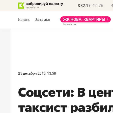
забронируй валюту
$
82.17
0.76
Казань
Закамье
Василь Мазитов
МАРТ
25 декабря 2019, 13:58
«Не зная местных
Соцсети: В це
правил, бизнес может
потерять минимум
таксист разби
полгода»
Как бизнесу выйти на зарубежные