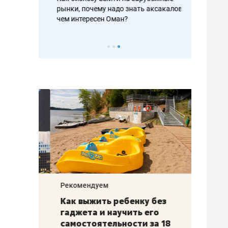
рафакте,
рынки, почему надо знать аксакалов и
о трехкратно
кредитов
чем интересен Оман?
клиентах и ч
Рекомендуем
Рекоме
лья
Как выжить ребенку без
Салих
есте
гаджета и научить его
«Если
а –
самостоятельности за 18
с мин