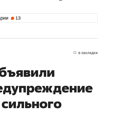
арии
13
в закладки
объявили
едупреждение
 сильного