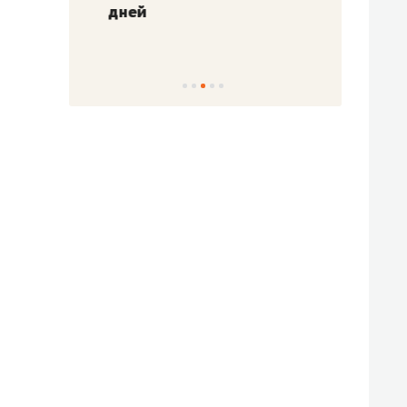
!»
дней
с вер