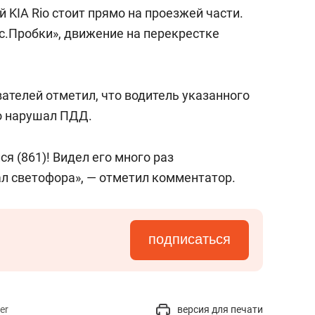
сверхнагрузку
для меня это челлендж
 KIA Rio стоит прямо на проезжей части.
сом»
с.Пробки», движение на перекрестке
ателей отметил, что водитель указанного
о нарушал ПДД.
я (861)! Видел его много раз
л светофора», — отметил комментатор.
подписаться
er
версия для печати