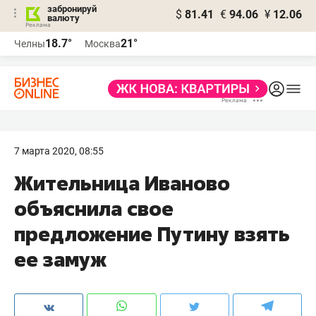
забронируй
$
81.41
€
94.06
¥
12.06
валюту
18.7°
21°
Челны
Москва
7 марта 2020, 08:55
Жительница Иваново
объяснила свое
предложение Путину взять
ее замуж