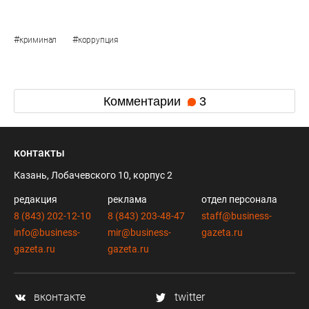
#
#
криминал
коррупция
Комментарии
3
контакты
Казань, Лобачевского 10, корпус 2
редакция
реклама
отдел персонала
8 (843) 202-12-10
8 (843) 203-48-47
staff@business-
info@business-
mir@business-
gazeta.ru
gazeta.ru
gazeta.ru
вконтакте
twitter