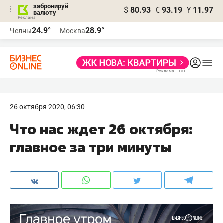
забронируй
$
80.93
€
93.19
¥
11.97
валюту
24.9°
28.9°
Челны
Москва
26 октября 2020, 06:30
Что нас ждет 26 октября:
главное за три минуты