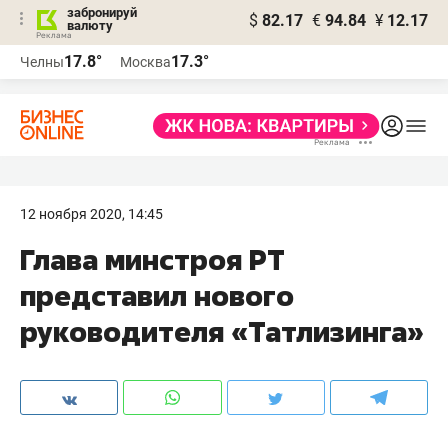
забронируй
$
82.17
€
94.84
¥
12.17
валюту
17.8°
17.3°
Челны
Москва
12 ноября 2020, 14:45
Глава минстроя РТ
представил нового
руководителя «Татлизинга»