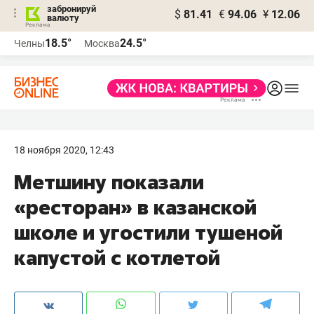
забронируй
$
81.41
€
94.06
¥
12.06
валюту
18.5°
24.5°
Челны
Москва
18 ноября 2020, 12:43
Метшину показали
«ресторан» в казанской
школе и угостили тушеной
капустой с котлетой