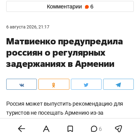
Комментарии
6
6 августа 2026, 21:17
Матвиенко предупредила
россиян о регулярных
задержаниях в Армении
Россия может выпустить рекомендацию для
туристов не посещать Армению из-за
регулярных задержаний российских граждан по
6
запросам третьих стран. Об этом
заявила
председатель Совета Федерации
Валентина