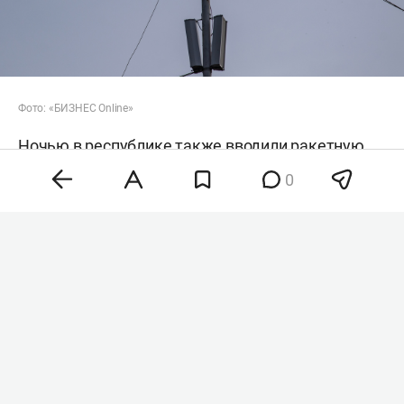
Фото: «БИЗНЕС Online»
Ночью в республике также вводили ракетную
опасность, спустя почти 2 часа его отменили.
0
Временные ограничения на прием и выпуск
самолетов в аэропорту Казани и Нижнекамска
сняли в 06:27.
Новость дополняется
#
сво