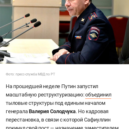
Фото: пресс-служба МВД по РТ
На прошедшей неделе Путин запустил
масштабную реструктуризацию:
объединил
тыловые структуры под единым началом
генерала
Валерия Солодчука
. Но кадровая
перестановка, в связи с которой Сафиуллин
покинул свой пост — назначение заместителем