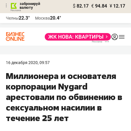
забронируй
$
82.17
€
94.84
¥
12.17
валюту
22.3°
20.4°
Челны
Москва
16 декабря 2020, 09:57
Миллионера и основателя
корпорации Nygard​
арестовали по обвинению в
сексуальном насилии в
течение 25 лет