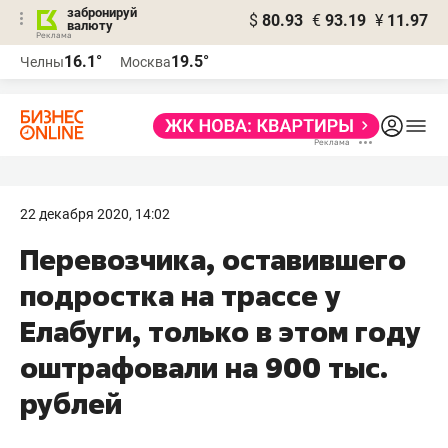
забронируй
$
80.93
€
93.19
¥
11.97
валюту
16.1°
19.5°
Челны
Москва
22 декабря 2020, 14:02
Перевозчика, оставившего
подростка на трассе у
Елабуги, только в этом году
оштрафовали на 900 тыс.
рублей