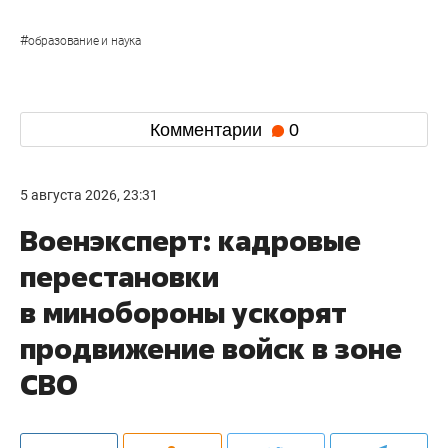
Минус 10 тысяч первокурсников, минус 45%
платников: ректоры раскрыли нюансы
приемной кампании – 2026
В Татарстане 459 выпускников
получили
максимум баллов по одному из предметов ЕГЭ в
основной период экзаменационной кампании
2026 года. С этим показателем республика
вошла в число регионов-лидеров.
Ранее стало известно, что выпускница СУНЦ «IT-
лицей КФУ»
Лейсан Шакирова
из Казани
набрала
на ЕГЭ 300 баллов — по 100 за русский
язык, профильную математику и химию. Кроме
того,
стало известно
, что в Набережных Челнах
средний показатель по всем предметам