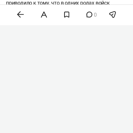
продвижение войск в зоне
СВО
0
Кадровые перестановки в минобороны и
командовании вооруженных сил России
позволят нарастить темпы наступления на всех
участках фронта. Такое мнение в беседе с
«
Абзацем
» высказал военный аналитик
Юрий
Кнутов
, комментируя недавние назначения на
ключевые посты.