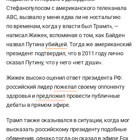
Стефанопулосом с американского телеканала
АВС, вызвало у меня едва ли не ностальгию
по временам, когда у власти был Трамп», —
написал Жижек, вспоминая о том, как Байден
назвал Путина
убийцей
. Тогда же американский
президент подтвердил, что в 2011 году лично
сказал Путину, что у него «нет души».
Жижек высоко оценил ответ президента РФ:
российский лидер
пожелал
своему оппоненту
здоровья и
предложил
провести публичные
дебаты в прямом эфире.
Трамп также оказывался в ситуации, когда мог
высказать российскому президенту подобные
обвинения, однако тогда он сказал в эфире Fox