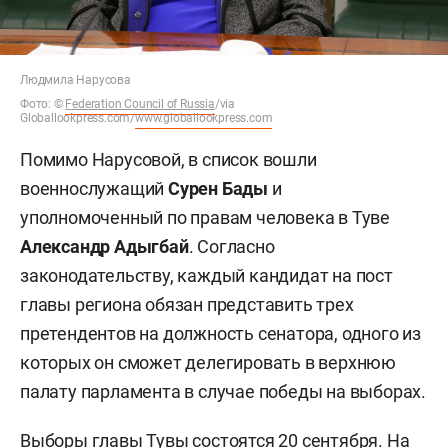
Людмила Нарусова
Фото:
©
Federation Council of Russia
/via
Globallookpress.com/
www.globallookpress.com
Помимо Нарусовой, в список вошли
военнослужащий
Сурен Бады
и
уполномоченный по правам человека в Туве
Александр Адыгбай
. Согласно
законодательству, каждый кандидат на пост
главы региона обязан представить трех
претендентов на должность сенатора, одного из
которых он сможет делегировать в верхнюю
палату парламента в случае победы на выборах.
Выборы главы Тувы состоятся 20 сентября. На