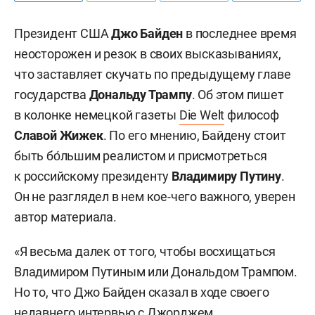
Президент США
Джо Байден
в последнее время
неосторожен и резок в своих высказываниях,
что заставляет скучать по предыдущему главе
государства
Дональду Трампу
. Об этом пишет
в колонке немецкой газеты
Die Welt
философ
Славой Жижек
. По его мнению, Байдену стоит
быть бо́льшим реалистом и присмотреться
к российскому президенту
Владимиру Путину
.
Он не разглядел в нем кое-чего важного, уверен
автор материала.
«Я весьма далек от того, чтобы восхищаться
Владимиром Путиным или Дональдом Трампом.
Но то, что Джо Байден сказал в ходе своего
недавнего интервью с Джорджем