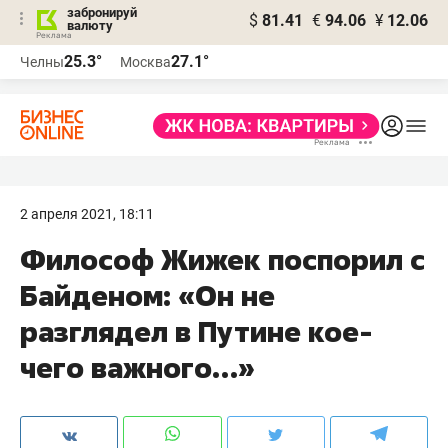
забронируй
$
81.41
€
94.06
¥
12.06
валюту
25.3°
27.1°
Челны
Москва
2 апреля 2021, 18:11
Философ Жижек поспорил с
Байденом: «Он не
разглядел в Путине кое-
чего важного…»