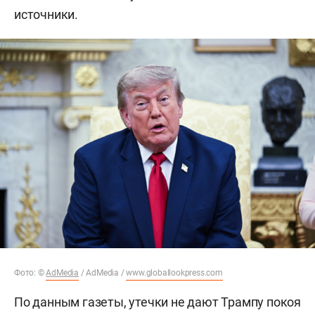
источники.
Фото: ©
AdMedia
/ AdMedia /
www.globallookpress.com
По данным газеты, утечки не дают Трампу покоя