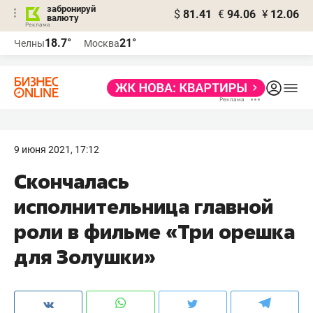
забронируй
$
81.41
€
94.06
¥
12.06
валюту
18.7°
21°
Челны
Москва
9 июня 2021, 17:12
Скончалась
исполнительница главной
роли в фильме «Три орешка
для Золушки»