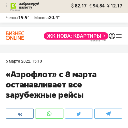
забронируй
$
82.17
€
94.84
¥
12.17
валюту
19.9°
20.4°
Челны
Москва
5 марта 2022, 15:10
«Аэрофлот» с 8 марта
останавливает все
зарубежные рейсы