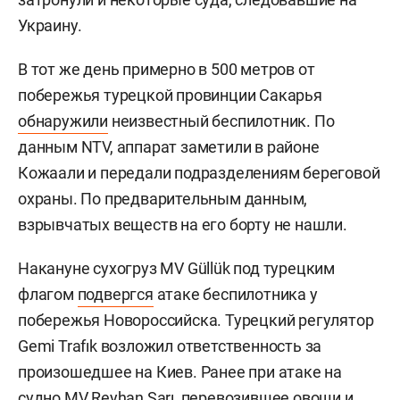
Украину.
В тот же день примерно в 500 метров от
побережья турецкой провинции Сакарья
обнаружили
неизвестный беспилотник. По
данным NTV, аппарат заметили в районе
Кожаали и передали подразделениям береговой
охраны. По предварительным данным,
взрывчатых веществ на его борту не нашли.
Накануне сухогруз MV Güllük под турецким
флагом
подвергся
атаке беспилотника у
побережья Новороссийска. Турецкий регулятор
Gemi Trafık возложил ответственность за
произошедшее на Киев. Ранее при атаке на
судно MV Reyhan Sarı, перевозившее овощи и