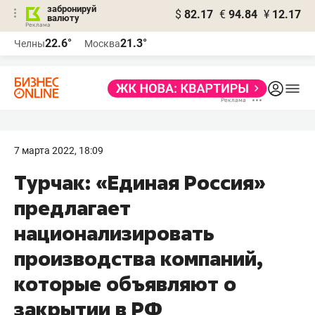
забронируй
$
82.17
€
94.84
¥
12.17
валюту
22.6°
21.3°
Челны
Москва
7 марта 2022, 18:09
Турчак: «Единая Россия»
предлагает
национализировать
производства компаний,
которые объявляют о
закрытии в РФ