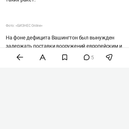
Фото: «БИЗНЕС Online»
На фоне дефицита Вашингтон был вынужден
задержать поставки вооружений европейским и
азиатским союзникам. Кроме того, Пентагон
5
перебросил на Ближний Восток корабли,
самолеты и подразделения ПВО из Европы и
Азии, что привело к сокращению американского
военного присутствия в этих регионах, пишет
газета со ссылкой на американских и западных
чиновников.
По данным издания, особенно серьезные
последствия это может иметь для стран Азии. В