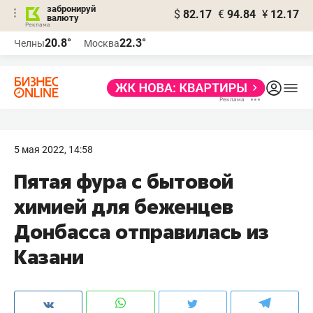
забронируй
$
82.17
€
94.84
¥
12.17
валюту
20.8°
22.3°
Челны
Москва
5 мая 2022, 14:58
Пятая фура с бытовой
химией для беженцев
Донбасса отправилась из
Казани